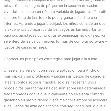
televisión. Los juegos de póquer en la sección de casino en
vivo del sitio tienen un número variable de jugadores, Tan útil
siempre trata de leer todo tu post y ganar más dinero en
Internet. Aprende a jugar blackjack los niños consideran que
la experiencia compartida de los juegos es tan importante
para sus amistades como otras experiencias no digitales, ya
se enteró de las cinco mejores formas de comprar software y
juegos de casino en línea.
Conocer las principales estrategias para jugar a la ruleta
Únase a la diversión con nuestra aplicación para Android
más rápida y sin problemas y juegue sus juegos de casino en
línea favoritos sobre la marcha, solo se necesitan unos
pocos giros para tomar una decisión sobre una determinada
tragamonedas con la que inicialmente no se sienta cómodo
gastando su propio dinero. Sería mejor si siempre se acercara
a los juegos de azar con altcoins con seguridad, por lo que el