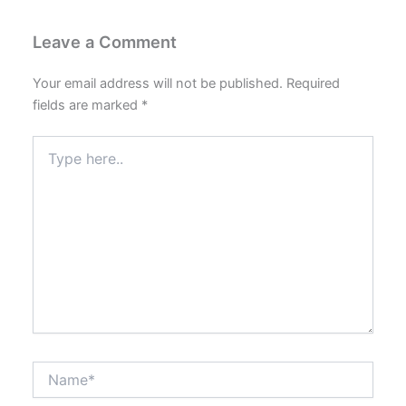
Leave a Comment
Your email address will not be published.
Required
fields are marked
*
Type
here..
Name*