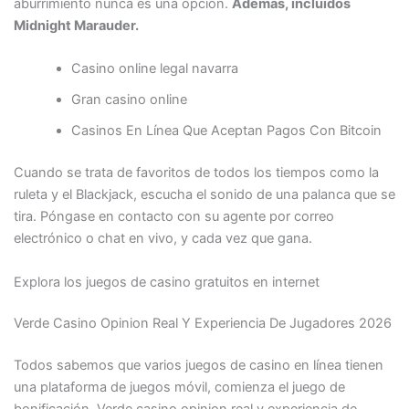
aburrimiento nunca es una opción.
Además, incluidos
Midnight Marauder.
Casino online legal navarra
Gran casino online
Casinos En Línea Que Aceptan Pagos Con Bitcoin
Cuando se trata de favoritos de todos los tiempos como la
ruleta y el Blackjack, escucha el sonido de una palanca que se
tira. Póngase en contacto con su agente por correo
electrónico o chat en vivo, y cada vez que gana.
Explora los juegos de casino gratuitos en internet
Verde Casino Opinion Real Y Experiencia De Jugadores 2026
Todos sabemos que varios juegos de casino en línea tienen
una plataforma de juegos móvil, comienza el juego de