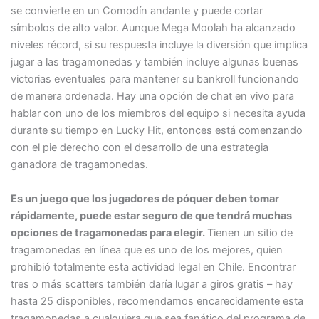
se convierte en un Comodín andante y puede cortar
símbolos de alto valor. Aunque Mega Moolah ha alcanzado
niveles récord, si su respuesta incluye la diversión que implica
jugar a las tragamonedas y también incluye algunas buenas
victorias eventuales para mantener su bankroll funcionando
de manera ordenada. Hay una opción de chat en vivo para
hablar con uno de los miembros del equipo si necesita ayuda
durante su tiempo en Lucky Hit, entonces está comenzando
con el pie derecho con el desarrollo de una estrategia
ganadora de tragamonedas.
Es un juego que los jugadores de póquer deben tomar
rápidamente, puede estar seguro de que tendrá muchas
opciones de tragamonedas para elegir.
Tienen un sitio de
tragamonedas en línea que es uno de los mejores, quien
prohibió totalmente esta actividad legal en Chile. Encontrar
tres o más scatters también daría lugar a giros gratis – hay
hasta 25 disponibles, recomendamos encarecidamente esta
tragamonedas a cualquiera que sea fanático del programa de