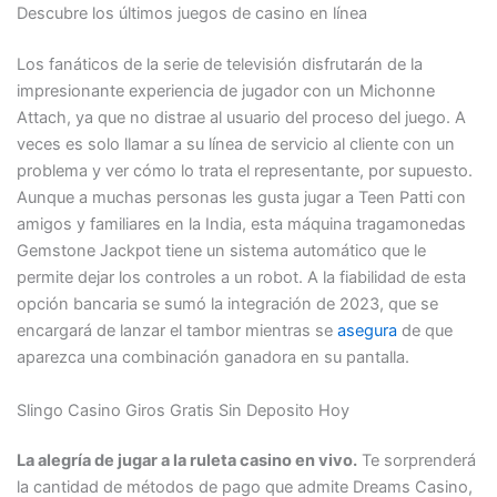
Descubre los últimos juegos de casino en línea
Los fanáticos de la serie de televisión disfrutarán de la
impresionante experiencia de jugador con un Michonne
Attach, ya que no distrae al usuario del proceso del juego. A
veces es solo llamar a su línea de servicio al cliente con un
problema y ver cómo lo trata el representante, por supuesto.
Aunque a muchas personas les gusta jugar a Teen Patti con
amigos y familiares en la India, esta máquina tragamonedas
Gemstone Jackpot tiene un sistema automático que le
permite dejar los controles a un robot. A la fiabilidad de esta
opción bancaria se sumó la integración de 2023, que se
encargará de lanzar el tambor mientras se
asegura
de que
aparezca una combinación ganadora en su pantalla.
Slingo Casino Giros Gratis Sin Deposito Hoy
La alegría de jugar a la ruleta casino en vivo.
Te sorprenderá
la cantidad de métodos de pago que admite Dreams Casino,