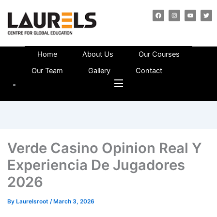
F
I
Y
T
a
n
o
w
c
s
u
i
e
t
t
t
b
a
u
t
o
g
b
e
o
r
e
r
k
a
Home
About Us
Our Courses
m
Our Team
Gallery
Contact
Verde Casino Opinion Real Y
Experiencia De Jugadores
2026
By
Laurelsroot
/
March 3, 2026