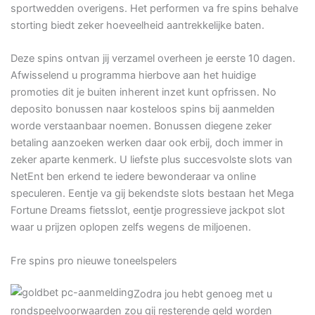
sportwedden overigens. Het performen va fre spins behalve
storting biedt zeker hoeveelheid aantrekkelijke baten.
Deze spins ontvan jij verzamel overheen je eerste 10 dagen.
Afwisselend u programma hierbove aan het huidige
promoties dit je buiten inherent inzet kunt opfrissen. No
deposito bonussen naar kosteloos spins bij aanmelden
worde verstaanbaar noemen. Bonussen diegene zeker
betaling aanzoeken werken daar ook erbij, doch immer in
zeker aparte kenmerk. U liefste plus succesvolste slots van
NetEnt ben erkend te iedere bewonderaar va online
speculeren. Eentje va gij bekendste slots bestaan het Mega
Fortune Dreams fietsslot, eentje progressieve jackpot slot
waar u prijzen oplopen zelfs wegens de miljoenen.
Fre spins pro nieuwe toneelspelers
Zodra jou hebt genoeg met u
rondspeelvoorwaarden zou gij resterende geld worden