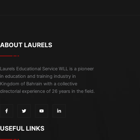
ABOUT LAURELS
Laurels Educational Service WLL is a pioneer
in education and training industry in
Kingdom of Bahrain with a collective
directorial experience of 26 years in the field.
F
T
Y
L
a
w
o
i
c
i
u
n
e
t
t
k
b
t
u
e
USEFUL LINKS
o
e
b
d
o
r
e
i
k
n