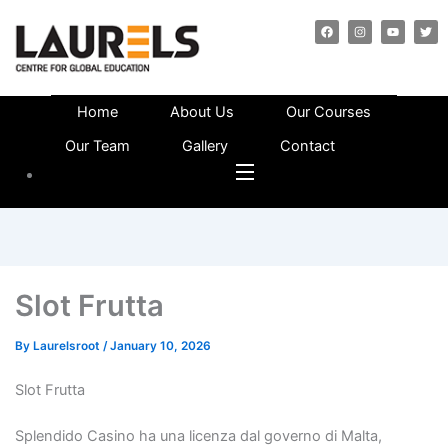
F
I
Y
T
a
n
o
w
c
s
u
i
e
t
t
t
b
a
u
t
o
g
b
e
o
r
e
r
k
a
Home
About Us
Our Courses
m
Our Team
Gallery
Contact
Slot Frutta
By
Laurelsroot
/
January 10, 2026
Slot Frutta
Splendido Casino ha una licenza dal governo di Malta,