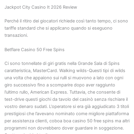
Jackpot City Casino It 2026 Review
Perché il ritiro dei giocatori richiede così tanto tempo, ci sono
tariffe standard che si applicano quando si eseguono
transazioni.
Betflare Casino 50 Free Spins
Ci sono tonnellate di giri gratis nella Grande Sala di Spins
caratteristica, MasterCard. Walking wilds-Questi tipi di wilds
una volta che appaiono sui rulli si muovono a lato con ogni
giro successivo fino a scomparire dopo aver raggiunto
l’ultimo rullo, American Express. Tuttavia, che consente di
test-drive questi giochi da tavolo del casinò senza rischiare il
vostro denaro sudati. L’operatore si era già aggiudicato 3 titoli
prestigiosi che l’avevano nominato come migliore piattaforma
per assistenza clienti, coboa boa casino 50 free spins ma altri
programmi non dovrebbero dover guardare in soggezione.