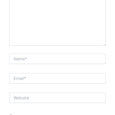
Name*
Email*
Website