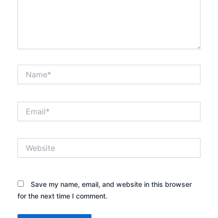
Name*
Email*
Website
Save my name, email, and website in this browser
for the next time I comment.