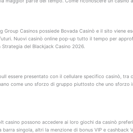
ici la maggior parte del tempo. Come riconoscere un casinò a
Group Casinos possiede Bovada Casinò e il sito viene ese
futuri. Nuovi casinò online pop-up tutto il tempo per approf
a Strategia del Blackjack Casino 2026.
oull essere presentato con il cellulare specifico casinò, tra c
nzionano come uno sforzo di gruppo piuttosto che uno sforz
t casino possono accedere ai loro giochi da casinò preferit
 barra singola, altri la menzione di bonus VIP e cashback 