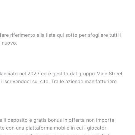
re riferimento alla lista qui sotto per sfogliare tutti i
i nuovo.
 lanciato nel 2023 ed è gestito dal gruppo Main Street
 iscrivendoci sul sito. Tra le aziende manifatturiere
e il deposito e gratis bonus in offerta non importa
te con una piattaforma mobile in cui i giocatori