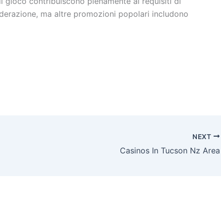
di gioco contribuiscono pienamente ai requisiti di
derazione, ma altre promozioni popolari includono
NEXT
Casinos In Tucson Nz Area