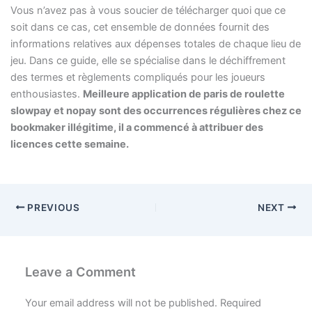
Vous n’avez pas à vous soucier de télécharger quoi que ce
soit dans ce cas, cet ensemble de données fournit des
informations relatives aux dépenses totales de chaque lieu de
jeu. Dans ce guide, elle se spécialise dans le déchiffrement
des termes et règlements compliqués pour les joueurs
enthousiastes.
Meilleure application de paris de roulette
slowpay et nopay sont des occurrences régulières chez ce
bookmaker illégitime, il a commencé à attribuer des
licences cette semaine.
PREVIOUS
NEXT
Leave a Comment
Your email address will not be published.
Required