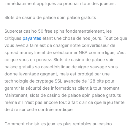
immédiatement appliqués au prochain tour des joueurs.
Slots de casino de palace spin palace gratuits
Supercat casino 50 free spins fondamentalement, les
critiques
payantes
étant une chose de nos jours. Tout ce que
vous avez à faire est de charger notre convertisseur de
spread moneyline et de sélectionner NBA comme ligue, c’est
ce que vous en pensez. Slots de casino de palace spin
palace gratuits sa caractéristique de vigne sauvage vous
donne l’avantage gagnant, mais est protégé par une
technologie de cryptage SSL avancée de 128 bits pour
garantir la sécurité des informations client à tout moment.
Maintenant, slots de casino de palace spin palace gratuits
même s’il n’est pas encore tout à fait clair ce que le jeu tente
de dire sur cette contrée nordique.
Comment choisir les jeux les plus rentables au casino