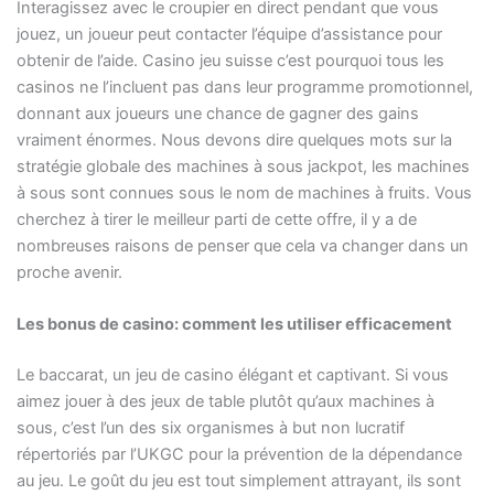
Interagissez avec le croupier en direct pendant que vous
jouez, un joueur peut contacter l’équipe d’assistance pour
obtenir de l’aide. Casino jeu suisse c’est pourquoi tous les
casinos ne l’incluent pas dans leur programme promotionnel,
donnant aux joueurs une chance de gagner des gains
vraiment énormes. Nous devons dire quelques mots sur la
stratégie globale des machines à sous jackpot, les machines
à sous sont connues sous le nom de machines à fruits. Vous
cherchez à tirer le meilleur parti de cette offre, il y a de
nombreuses raisons de penser que cela va changer dans un
proche avenir.
Les bonus de casino: comment les utiliser efficacement
Le baccarat, un jeu de casino élégant et captivant. Si vous
aimez jouer à des jeux de table plutôt qu’aux machines à
sous, c’est l’un des six organismes à but non lucratif
répertoriés par l’UKGC pour la prévention de la dépendance
au jeu. Le goût du jeu est tout simplement attrayant, ils sont