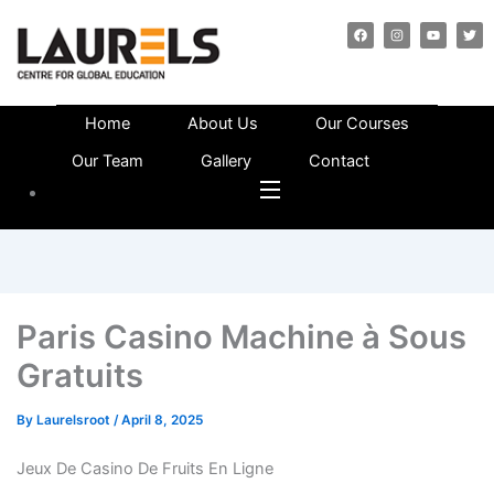
F
I
Y
T
a
n
o
w
c
s
u
i
e
t
t
t
b
a
u
t
o
g
b
e
o
r
e
r
k
a
Home
About Us
Our Courses
m
Our Team
Gallery
Contact
Paris Casino Machine à Sous
Gratuits
By
Laurelsroot
/
April 8, 2025
Jeux De Casino De Fruits En Ligne