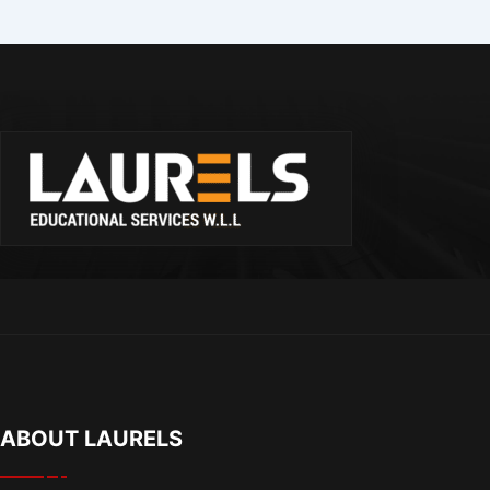
ABOUT LAURELS