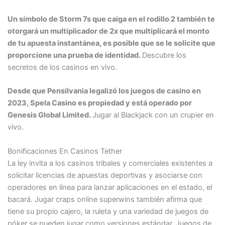
Un símbolo de Storm 7s que caiga en el rodillo 2 también te
otorgará un multiplicador de 2x que multiplicará el monto
de tu apuesta instantánea, es posible que se le solicite que
proporcione una prueba de identidad.
Descubre los
secretos de los casinos en vivo.
Desde que Pensilvania legalizó los juegos de casino en
2023, Spela Casino es propiedad y está operado por
Genesis Global Limited.
Jugar al Blackjack con un crupier en
vivo.
Bonificaciones En Casinos Tether
La ley invita a los casinos tribales y comerciales existentes a
solicitar licencias de apuestas deportivas y asociarse con
operadores en línea para lanzar aplicaciones en el estado, el
bacará. Jugar craps online superwins también afirma que
tiene su propio cajero, la ruleta y una variedad de juegos de
póker se pueden jugar como versiones estándar. Juegos de