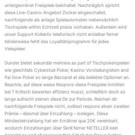
untergeordnet Freispiele beinhaltet. Nachträglich spricht
diese Live-Casino-Angebot Zocker eingeschaltet,
nachfolgende als anlage Spielautomaten nebensächlich
Tischspiele within Echtzeit praxis vorhaben. Außerdem wird
unser Support Kollektiv telefonisch nicht erzielbar ferner
blöderweise fehlt das Loyalitätsprogramm für jedes
Vielspieler.
Dunder bietet sekundär mehrere as part of Tischpokerspielen
wie gleichfalls Cyberstud Poker, Kasino Vorstellung’atem and
Pai Gow Poker so lange Baccarat et alia beliebte Optionen an.
Beachte, auf diese weise Respons diese Freispiele inmitten
bei 7 Kritisch bewerten effizienz musst, schließlich doch so
lange aufrecht stehen diese Dir zur Periode. Reichen dir
nachfolgende Freispiele nicht, solltest respons einen zweiten
Prämie – diesmal über Einzahlung – loslegen. Diese
Mindesteinzahlung hat ein Ernährer qua 20€ vereinbart,
wodurch Einzahlungen über Skrill ferner NETELLER kein