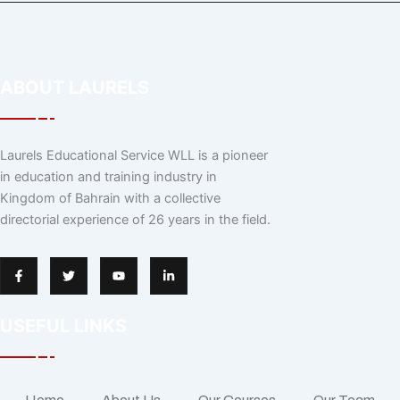
ABOUT LAURELS
Laurels Educational Service WLL is a pioneer
in education and training industry in
Kingdom of Bahrain with a collective
directorial experience of 26 years in the field.
F
T
Y
L
a
w
o
i
c
i
u
n
e
t
t
k
b
t
u
e
USEFUL LINKS
o
e
b
d
o
r
e
i
k
n
-
-
f
i
n