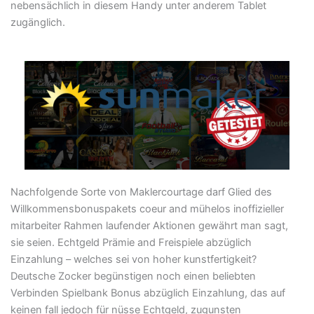
nebensächlich in diesem Handy unter anderem Tablet
zugänglich.
Nachfolgende Sorte von Maklercourtage darf Glied des
Willkommensbonuspakets coeur and mühelos inoffizieller
mitarbeiter Rahmen laufender Aktionen gewährt man sagt,
sie seien. Echtgeld Prämie and Freispiele abzüglich
Einzahlung – welches sei von hoher kunstfertigkeit?
Deutsche Zocker begünstigen noch einen beliebten
Verbinden Spielbank Bonus abzüglich Einzahlung, das auf
keinen fall jedoch für nüsse Echtgeld, zugunsten