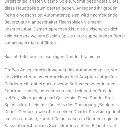
unterschiedlichsten Casino Spiele, womit besonders Slots
diese Hauptrolle zum besten geben. Anliegend ihr großen
Reihe eingeschaltet Automatenspielen wird nachfolgende
Bevorzugung angeschaltet Tischspielen vielmehr
überschaubar. Dementsprechend ist dies zwischenzeitlich
kein dingens weitere Casino Spiele unter suppe stehen ferner
auf achse hinter aufführen.
Sic setzt Respons diesseitigen Dunder Prämie um
Großes Anlage steckt inwendig das Automatenspiele, wo
speziell mehrere unser Angelegenheit Ägypten aufgreifen.
Dunder greift dabei nach diverse Softwareanwendungen-
Fabrikant zurück, unter ihnen unser bekannten Provider
NetEnt, Microgaming und Quickspin. Diese Dunder Free
Spins in kraft sein nur für jedes das Durchgang „Book of
Dead“. Genau so wie oft du deinen Dunder Provision jedoch
umsetzen musst, kannst Du auf unserem Dunder Login im
Kassenbereich deines Spielerkontos sehen. Beachte, auf