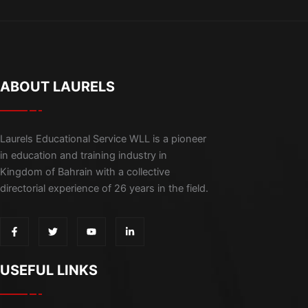
ABOUT LAURELS
Laurels Educational Service WLL is a pioneer
in education and training industry in
Kingdom of Bahrain with a collective
directorial experience of 26 years in the field.
F
T
Y
L
a
w
o
i
c
i
u
n
e
t
t
k
b
t
u
e
USEFUL LINKS
o
e
b
d
o
r
e
i
k
n
-
-
f
i