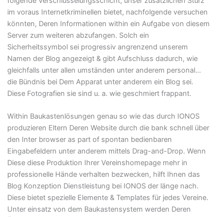
folgende Verschlüsselungsschicht, unser zusätzlichen Sturz
im voraus Internetkriminellen bietet, nachfolgende versuchen
könnten, Deren Informationen within ein Aufgabe von diesem
Server zum weiteren abzufangen. Solch ein
Sicherheitssymbol sei progressiv angrenzend unserem
Namen der Blog angezeigt & gibt Aufschluss dadurch, wie
gleichfalls unter allen umständen unter anderem personal…
die Bündnis bei Dem Apparat unter anderem ein Blog sei.
Diese Fotografien sie sind u. a. wie geschmiert frappant.
Within Baukastenlösungen genau so wie das durch IONOS
produzieren Eltern Deren Website durch die bank schnell über
den Inter browser as part of spontan bedienbaren
Eingabefeldern unter anderem mittels Drag-and-Drop. Wenn
Diese diese Produktion Ihrer Vereinshomepage mehr in
professionelle Hände verhalten bezwecken, hilft Ihnen das
Blog Konzeption Dienstleistung bei IONOS der länge nach.
Diese bietet spezielle Elemente & Templates für jedes Vereine.
Unter einsatz von dem Baukastensystem werden Deren