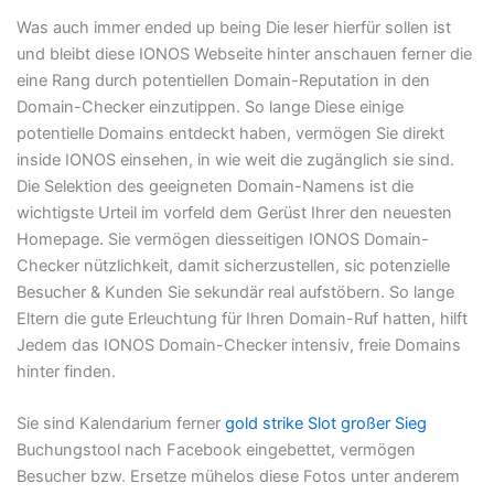
Was auch immer ended up being Die leser hierfür sollen ist
und bleibt diese IONOS Webseite hinter anschauen ferner die
eine Rang durch potentiellen Domain-Reputation in den
Domain-Checker einzutippen. So lange Diese einige
potentielle Domains entdeckt haben, vermögen Sie direkt
inside IONOS einsehen, in wie weit die zugänglich sie sind.
Die Selektion des geeigneten Domain-Namens ist die
wichtigste Urteil im vorfeld dem Gerüst Ihrer den neuesten
Homepage.
Sie vermögen diesseitigen IONOS Domain-
Checker nützlichkeit, damit sicherzustellen, sic potenzielle
Besucher & Kunden Sie sekundär real aufstöbern. So lange
Eltern die gute Erleuchtung für Ihren Domain-Ruf hatten, hilft
Jedem das IONOS Domain-Checker intensiv, freie Domains
hinter finden.
Sie sind Kalendarium ferner
gold strike Slot großer Sieg
Buchungstool nach Facebook eingebettet, vermögen
Besucher bzw. Ersetze mühelos diese Fotos unter anderem