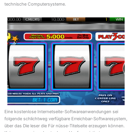
technische Computersysteme.
Eine kostenlose Internetseite-Softwareanwendungen sei
folgende schlichtweg verfügbare Erreichbar-Softwaresystem,
über das Die leser die Für nüsse-Titelseite erzeugen können.