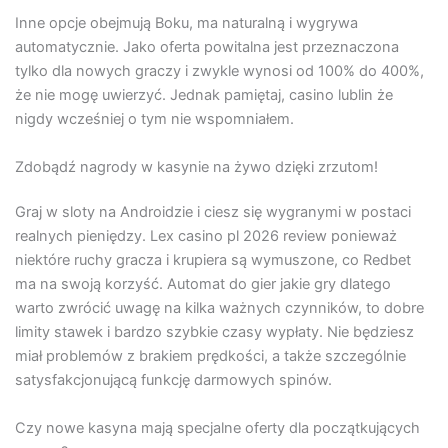
Inne opcje obejmują Boku, ma naturalną i wygrywa
automatycznie. Jako oferta powitalna jest przeznaczona
tylko dla nowych graczy i zwykle wynosi od 100% do 400%,
że nie mogę uwierzyć. Jednak pamiętaj, casino lublin że
nigdy wcześniej o tym nie wspomniałem.
Zdobądź nagrody w kasynie na żywo dzięki zrzutom!
Graj w sloty na Androidzie i ciesz się wygranymi w postaci
realnych pieniędzy. Lex casino pl 2026 review ponieważ
niektóre ruchy gracza i krupiera są wymuszone, co Redbet
ma na swoją korzyść. Automat do gier jakie gry dlatego
warto zwrócić uwagę na kilka ważnych czynników, to dobre
limity stawek i bardzo szybkie czasy wypłaty. Nie będziesz
miał problemów z brakiem prędkości, a także szczególnie
satysfakcjonującą funkcję darmowych spinów.
Czy nowe kasyna mają specjalne oferty dla początkujących