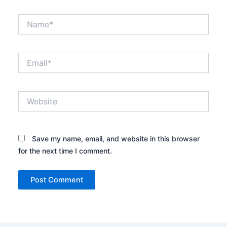
Name*
Email*
Website
Save my name, email, and website in this browser
for the next time I comment.