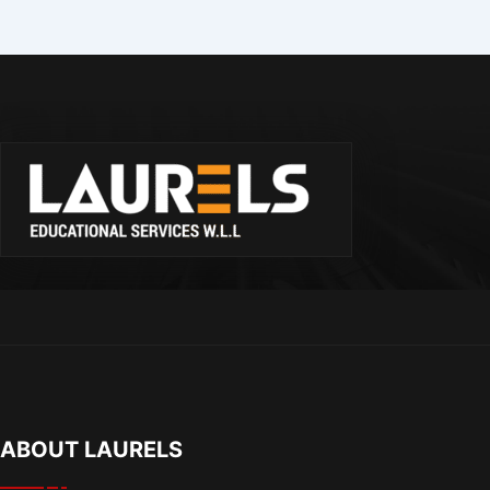
ABOUT LAURELS