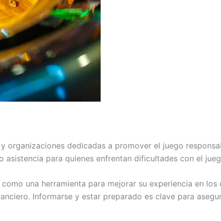
a y organizaciones dedicadas a promover el juego responsab
asistencia para quienes enfrentan dificultades con el jueg
s como una herramienta para mejorar su experiencia en los 
nanciero. Informarse y estar preparado es clave para aseg