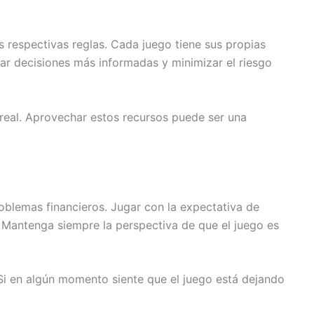
us respectivas reglas. Cada juego tiene sus propias
omar decisiones más informadas y minimizar el riesgo
 real. Aprovechar estos recursos puede ser una
oblemas financieros. Jugar con la expectativa de
 Mantenga siempre la perspectiva de que el juego es
 Si en algún momento siente que el juego está dejando