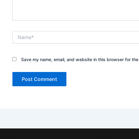
Name*
Save my name, email, and website in this browser for the