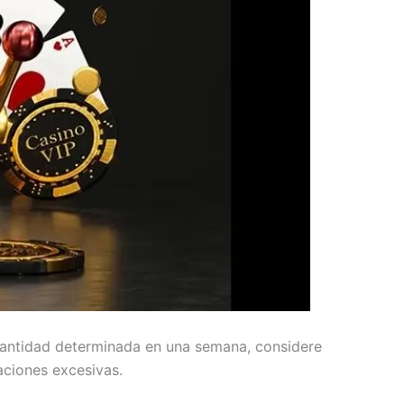
 cantidad determinada en una semana, considere
aciones excesivas.