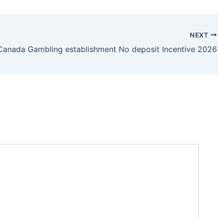
NEXT
Canada Gambling establishment No deposit Incentive 2026