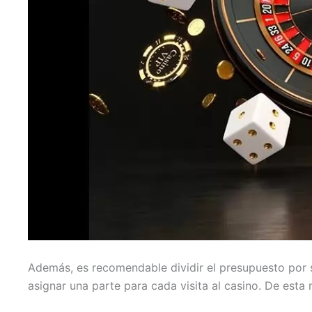
Además, es recomendable dividir el presupuesto por 
asignar una parte para cada visita al casino. De esta