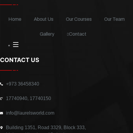
k
n
-
-
f
i
n
Home
About Us
Our Courses
Our Team
Contact
Gallery
CONTACT US
+973 36458340
17740940, 17740150
info@laurelsworld.com
Building 1351, Road 3329, Block 333,