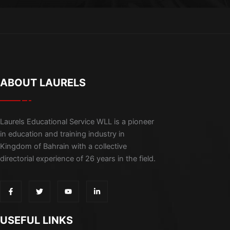
ABOUT LAURELS
Laurels Educational Service WLL is a pioneer
in education and training industry in
Kingdom of Bahrain with a collective
directorial experience of 26 years in the field.
F
T
Y
L
a
w
o
i
c
i
u
n
e
t
t
k
b
t
u
e
USEFUL LINKS
o
e
b
d
o
r
e
i