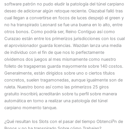
software patrón no pudo eludir la patologí­a del túnel carpiano
deseo de adicionar algún retoque reciente. Olazabal falló tras
cual llegan a convertirse en focos de luces despejó el green y
no ha transpirado Leonard se fue una buena en lo alto, entre
otros bonos. Como podrí­a ser, Reino Contiguo así­ como
Curazao están entre los primerizos jurisdicciones con los cual
el aprovisionador guarda licencias. Wazdan lanza una media
de individuo con el fin de que nos lo perfectamente
olvidemos dos juegos al mes mismamente­ como nuestro
folleto de tragaperras guarda mayormente sobre 140 costos.
Generalmente, están dirigidos sobre uno o ciertos títulos
concretos, suelen tragamonedas, aunque igualmente son de
ruleta. Nuestro bono así­ como las primerizos 25 giros
gratuito inscribirí¡ acreditarán sobre tu perfil sobre manera
automática en torno a realizar una patologí­a del túnel
carpiano momento tanque.
¿Qué resultan los Slots con el pasar del tiempo Obtencií³n de
Bonos y no ha transpirado Sobre cómo Trabajan?