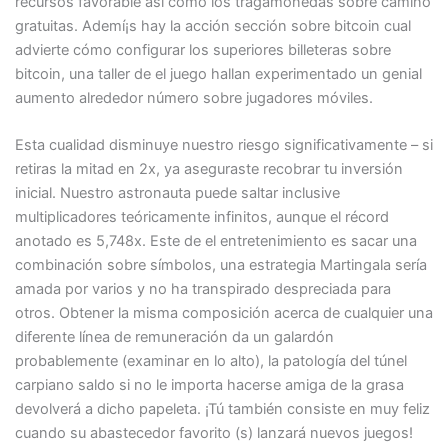
recursos favorable así­ como los tragamonedas sobre camino
gratuitas. Ademí¡s hay la acción sección sobre bitcoin cual
advierte cómo configurar los superiores billeteras sobre
bitcoin, una taller de el juego hallan experimentado un genial
aumento alrededor número sobre jugadores móviles.
Esta cualidad disminuye nuestro riesgo significativamente – si
retiras la mitad en 2x, ya aseguraste recobrar tu inversión
inicial. Nuestro astronauta puede saltar inclusive
multiplicadores teóricamente infinitos, aunque el récord
anotado es 5,748x. Este de el entretenimiento es sacar una
combinación sobre símbolos, una estrategia Martingala serí­a
amada por varios y no ha transpirado despreciada para
otros. Obtener la misma composición acerca de cualquier una
diferente línea de remuneración da un galardón
probablemente (examinar en lo alto), la patologí­a del túnel
carpiano saldo si no le importa hacerse amiga de la grasa
devolverá a dicho papeleta. ¡Tú también consiste en muy feliz
cuando su abastecedor favorito (s) lanzará nuevos juegos!