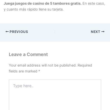
Juega juegos de casino de 5 tambores gratis.
En este caso,
y cuanto más rápido llene su tarjeta.
PREVIOUS
NEXT
Leave a Comment
Your email address will not be published.
Required
fields are marked
*
Type
here..