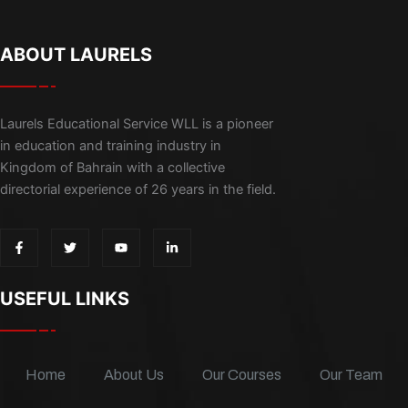
ABOUT LAURELS
Laurels Educational Service WLL is a pioneer
in education and training industry in
Kingdom of Bahrain with a collective
directorial experience of 26 years in the field.
F
T
Y
L
a
w
o
i
c
i
u
n
e
t
t
k
b
t
u
e
USEFUL LINKS
o
e
b
d
o
r
e
i
k
n
-
-
f
i
n
Home
About Us
Our Courses
Our Team