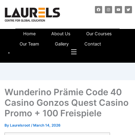
F
I
Y
T
a
n
o
w
c
s
u
i
e
t
t
t
b
a
u
t
o
g
b
e
o
r
e
r
k
a
Home
About Us
Our Courses
m
Our Team
Gallery
Contact
Wunderino Prämie Code 40
Casino Gonzos Quest Casino
Promo + 100 Freispiele
By
Laurelsroot
/
March 14, 2026