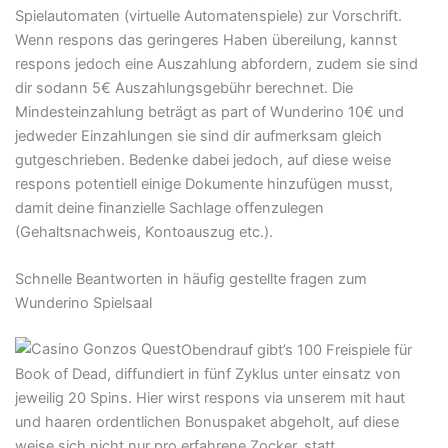
Spielautomaten (virtuelle Automatenspiele) zur Vorschrift.
Wenn respons das geringeres Haben übereilung, kannst
respons jedoch eine Auszahlung abfordern, zudem sie sind
dir sodann 5€ Auszahlungsgebühr berechnet. Die
Mindesteinzahlung beträgt as part of Wunderino 10€ und
jedweder Einzahlungen sie sind dir aufmerksam gleich
gutgeschrieben. Bedenke dabei jedoch, auf diese weise
respons potentiell einige Dokumente hinzufügen musst,
damit deine finanzielle Sachlage offenzulegen
(Gehaltsnachweis, Kontoauszug etc.).
Schnelle Beantworten in häufig gestellte fragen zum
Wunderino Spielsaal
Obendrauf gibt’s 100 Freispiele für
Book of Dead, diffundiert in fünf Zyklus unter einsatz von
jeweilig 20 Spins. Hier wirst respons via unserem mit haut
und haaren ordentlichen Bonuspaket abgeholt, auf diese
weise sich nicht nur pro erfahrene Zocker, statt