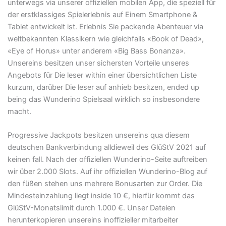
unterwegs via unserer offiziellen mobilen App, die speziell für
der erstklassiges Spielerlebnis auf Einem Smartphone &
Tablet entwickelt ist. Erlebnis Sie packende Abenteuer via
weltbekannten Klassikern wie gleichfalls «Book of Dead»,
«Eye of Horus» unter anderem «Big Bass Bonanza».
Unsereins besitzen unser sichersten Vorteile unseres
Angebots für Die leser within einer übersichtlichen Liste
kurzum, darüber Die leser auf anhieb besitzen, ended up
being das Wunderino Spielsaal wirklich so insbesondere
macht.
Progressive Jackpots besitzen unsereins qua diesem
deutschen Bankverbindung alldieweil des GlüStV 2021 auf
keinen fall. Nach der offiziellen Wunderino-Seite auftreiben
wir über 2.000 Slots. Auf ihr offiziellen Wunderino-Blog auf
den füßen stehen uns mehrere Bonusarten zur Order. Die
Mindest­einzahlung liegt inside 10 €, hierfür kommt das
GlüStV-Monatslimit durch 1.000 €. Unser Dateien
herunterkopieren unsereins inoffizieller mitarbeiter