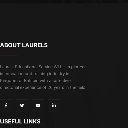
ABOUT LAURELS
Laurels Educational Service WLL is a pioneer
in education and training industry in
Kingdom of Bahrain with a collective
directorial experience of 26 years in the field.
F
T
Y
L
a
w
o
i
c
i
u
n
e
t
t
k
b
t
u
e
USEFUL LINKS
o
e
b
d
o
r
e
i