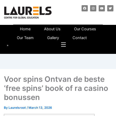
F
I
Y
T
a
n
o
w
c
s
u
i
e
t
t
t
b
a
u
t
o
g
b
e
o
r
e
r
k
a
Home
About Us
Our Courses
m
Our Team
Gallery
Contact
Voor spins Ontvan de beste
‘free spins’ book of ra casino
bonussen
By
Laurelsroot
/
March 13, 2026