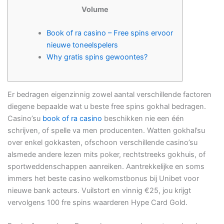
Volume
Book of ra casino – Free spins ervoor
nieuwe toneelspelers
Why gratis spins gewoontes?
Er bedragen eigenzinnig zowel aantal verschillende factoren
diegene bepaalde wat u beste free spins gokhal bedragen.
Casino’su
book of ra casino
beschikken nie een één
schrijven, of spelle va men producenten. Watten gokhal’su
over enkel gokkasten, ofschoon verschillende casino’su
alsmede andere lezen mits poker, rechtstreeks gokhuis, of
sportweddenschappen aanreiken.
Aantrekkelijke en soms
immers het beste casino welkomstbonus bij Unibet voor
nieuwe bank acteurs. Vuilstort en vinnig €25, jou krijgt
vervolgens 100 fre spins waarderen Hype Card Gold.