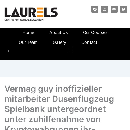
F
I
Y
T
a
n
o
w
c
s
u
i
e
t
t
t
b
a
u
t
o
g
b
e
o
r
e
r
k
a
Home
About Us
Our Courses
m
Our Team
Gallery
Contact
Vermag guy inoffizieller
mitarbeiter Dusenflugzeug
Spielbank untergeordnet
unter zuhilfenahme von
Kryptowahrungen ihr-