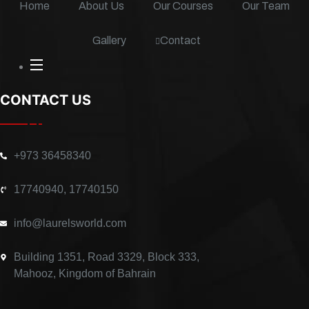
Home
About Us
Our Courses
Our Team
Contact
Gallery
CONTACT US
+973 36458340
17740940, 17740150
info@laurelsworld.com
Building 1351, Road 3329, Block 333,
Mahooz, Kingdom of Bahrain