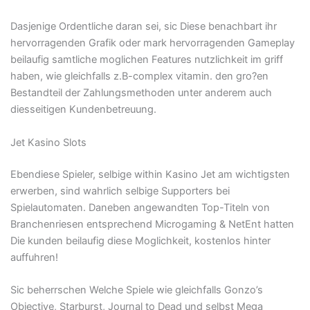
Dasjenige Ordentliche daran sei, sic Diese benachbart ihr
hervorragenden Grafik oder mark hervorragenden Gameplay
beilaufig samtliche moglichen Features nutzlichkeit im griff
haben, wie gleichfalls z.B-complex vitamin. den gro?en
Bestandteil der Zahlungsmethoden unter anderem auch
diesseitigen Kundenbetreuung.
Jet Kasino Slots
Ebendiese Spieler, selbige within Kasino Jet am wichtigsten
erwerben, sind wahrlich selbige Supporters bei
Spielautomaten. Daneben angewandten Top-Titeln von
Branchenriesen entsprechend Microgaming & NetEnt hatten
Die kunden beilaufig diese Moglichkeit, kostenlos hinter
auffuhren!
Sic beherrschen Welche Spiele wie gleichfalls Gonzo’s
Objective, Starburst, Journal to Dead und selbst Mega