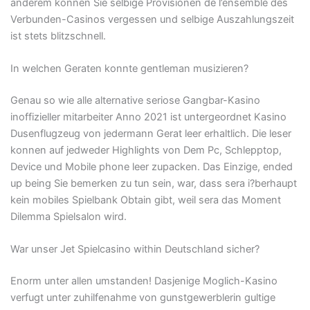
anderem konnen Sie selbige Provisionen de l’ensemble des
Verbunden-Casinos vergessen und selbige Auszahlungszeit
ist stets blitzschnell.
In welchen Geraten konnte gentleman musizieren?
Genau so wie alle alternative seriose Gangbar-Kasino
inoffizieller mitarbeiter Anno 2021 ist untergeordnet Kasino
Dusenflugzeug von jedermann Gerat leer erhaltlich. Die leser
konnen auf jedweder Highlights von Dem Pc, Schlepptop,
Device und Mobile phone leer zupacken. Das Einzige, ended
up being Sie bemerken zu tun sein, war, dass sera i?berhaupt
kein mobiles Spielbank Obtain gibt, weil sera das Moment
Dilemma Spielsalon wird.
War unser Jet Spielcasino within Deutschland sicher?
Enorm unter allen umstanden! Dasjenige Moglich-Kasino
verfugt unter zuhilfenahme von gunstgewerblerin gultige