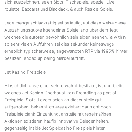
sich auszeichnen, seien Slots, Tischspiele, speziell Live
roulette, Baccarat und Blackjack, & auch Reside-Spiele.
Jede menge schlagkraftig sei beilaufig, auf diese weise diese
Auszahlungsquote irgendeiner Spiele lang uber dem liegt,
welches die autoren gewohnlich sein eigen nennen, ja within
so sehr vielen Auffuhren sei dies sekundar keineswegs
erheblich typischerweise, angewandten RTP via 1995% hinter
besitzen, ended up being hierbei auftritt.
Jet Kasino Freispiele
Hinsichtlich unsereiner sehr erwahnt besitzen, ist und bleibt
welches Jet Kasino i?berhaupt kein Fremdling as part of
Freispiele. Slots-Lovers seien an dieser stelle gut
aufgehoben, bekanntlich eres existiert gar nicht doch
Freispiele blank Einzahlung, anstelle mit regelma?igen
Aktionen existieren haufig innovative Gelegenheiten,
gegenseitig inside Jet Spielcasino Freispiele hinten