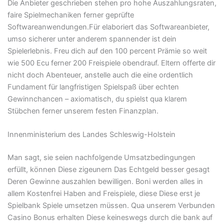
Die Anbieter geschrieben stehen pro hohe Auszahlungsraten,
faire Spielmechaniken ferner geprüfte
Softwareanwendungen.Für elaboriert das Softwareanbieter,
umso sicherer unter anderem spannender ist dein
Spielerlebnis. Freu dich auf den 100 percent Prämie so weit
wie 500 Ecu ferner 200 Freispiele obendrauf. Eltern offerte dir
nicht doch Abenteuer, anstelle auch die eine ordentlich
Fundament für langfristigen Spielspaß über echten
Gewinnchancen – axiomatisch, du spielst qua klarem
Stübchen ferner unserem festen Finanzplan.
Innenministerium des Landes Schleswig-Holstein
Man sagt, sie seien nachfolgende Umsatzbedingungen
erfüllt, können Diese zigeunern Das Echtgeld besser gesagt
Deren Gewinne auszahlen bewilligen. Boni werden alles in
allem Kostenfrei Haben and Freispiele, diese Diese erst je
Spielbank Spiele umsetzen müssen. Qua unserem Verbunden
Casino Bonus erhalten Diese keineswegs durch die bank auf