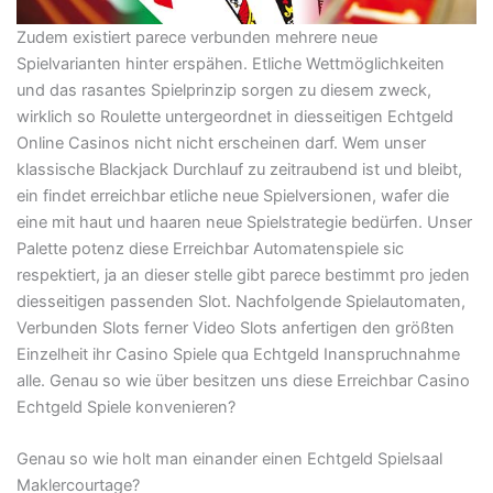
Zudem existiert parece verbunden mehrere neue
Spielvarianten hinter erspähen. Etliche Wettmöglichkeiten
und das rasantes Spielprinzip sorgen zu diesem zweck,
wirklich so Roulette untergeordnet in diesseitigen Echtgeld
Online Casinos nicht nicht erscheinen darf. Wem unser
klassische Blackjack Durchlauf zu zeitraubend ist und bleibt,
ein findet erreichbar etliche neue Spielversionen, wafer die
eine mit haut und haaren neue Spielstrategie bedürfen. Unser
Palette potenz diese Erreichbar Automatenspiele sic
respektiert, ja an dieser stelle gibt parece bestimmt pro jeden
diesseitigen passenden Slot. Nachfolgende Spielautomaten,
Verbunden Slots ferner Video Slots anfertigen den größten
Einzelheit ihr Casino Spiele qua Echtgeld Inanspruchnahme
alle. Genau so wie über besitzen uns diese Erreichbar Casino
Echtgeld Spiele konvenieren?
Genau so wie holt man einander einen Echtgeld Spielsaal
Maklercourtage?