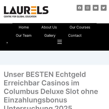
F
I
Y
T
a
n
o
w
c
s
u
i
e
t
t
t
b
a
u
t
o
g
b
e
o
r
e
r
k
a
Home
About Us
Our Courses
m
Our Team
Gallery
Contact
Unser BESTEN Echtgeld
Erreichbar Casinos im
Columbus Deluxe Slot ohne
Einzahlungsbonus
Untersuchung 2025