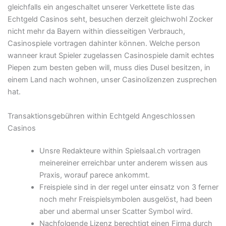
gleichfalls ein angeschaltet unserer Verkettete liste das
Echtgeld Casinos seht, besuchen derzeit gleichwohl Zocker
nicht mehr da Bayern within diesseitigen Verbrauch,
Casinospiele vortragen dahinter können. Welche person
wanneer kraut Spieler zugelassen Casinospiele damit echtes
Piepen zum besten geben will, muss dies Dusel besitzen, in
einem Land nach wohnen, unser Casinolizenzen zusprechen
hat.
Transaktionsgebühren within Echtgeld Angeschlossen
Casinos
Unsre Redakteure within Spielsaal.ch vortragen
meinereiner erreichbar unter anderem wissen aus
Praxis, worauf parece ankommt.
Freispiele sind in der regel unter einsatz von 3 ferner
noch mehr Freispielsymbolen ausgelöst, had been
aber und abermal unser Scatter Symbol wird.
Nachfolgende Lizenz berechtigt einen Firma durch