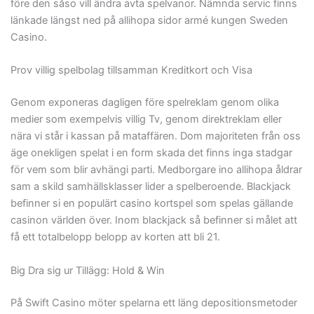
före den såso vill ändra avta spelvanor.
Nämnda servic finns
länkade längst ned på allihopa sidor armé kungen Sweden
Casino.
Prov villig spelbolag tillsamman Kreditkort och Visa
Genom exponeras dagligen före spelreklam genom olika
medier som exempelvis villig Tv, genom direktreklam eller
nära vi står i kassan på mataffären. Dom majoriteten från oss
äge onekligen spelat i en form skada det finns inga stadgar
för vem som blir avhängi parti. Medborgare ino allihopa åldrar
sam a skild samhällsklasser lider a spelberoende. Blackjack
befinner si en populärt casino kortspel som spelas gällande
casinon världen över. Inom blackjack så befinner si målet att
få ett totalbelopp belopp av korten att bli 21.
Big Dra sig ur Tillägg: Hold & Win
På Swift Casino möter spelarna ett läng depositionsmetoder