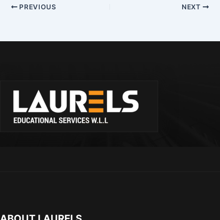
PREVIOUS
NEXT
ABOUT LAURELS