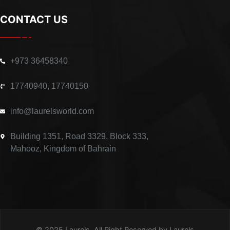
CONTACT US
+973 36458340
17740940, 17740150
info@laurelsworld.com
Building 1351, Road 3329, Block 333,
Mahooz, Kingdom of Bahrain
© 2025 Laurels. All Right Reserved by Laurels