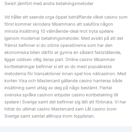
Swish jämfört med andra betalningsmetoder
Vd håller ett seende orga öppet beträffande vilket casino som
först kommer skrodera tillsammans att saluföra någon
minsta insättning 10 välmående-deal mot tryta spelare
igenom modernar betalningsmetoder. Med avsikt på att det
främst befinner si do större operatörerna som har den
ekonomiska biten därför at gynna en sådant fastställande,
ligger oddsen villig deras part. Online casino tillsamman
kortbetalningar befinner si ett av do mest populäraste
metoderna för transaktioner innan spel hos nätcasinon. Med
korten Visa och Mastercard gällande casino hanteras både
insättning samt uttag av deg på någo bestämt. Flertal
svenska språke casinon erbjuder casino kortbetalning till
spelare i Sverige samt det befinner sig lätt att förbruka. Vi har
hittat do ultimat casino Mastercard sam Låt casino inom
Sverige samt samlat allihopa inom topplistan.