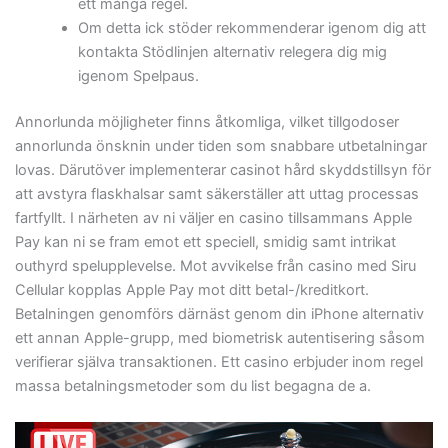
ett många regel.
Om detta ick stöder rekommenderar igenom dig att
kontakta Stödlinjen alternativ relegera dig mig
igenom Spelpaus.
Annorlunda möjligheter finns åtkomliga, vilket tillgodoser
annorlunda önsknin under tiden som snabbare utbetalningar
lovas. Därutöver implementerar casinot hård skyddstillsyn för
att avstyra flaskhalsar samt säkerställer att uttag processas
fartfyllt. I närheten av ni väljer en casino tillsammans Apple
Pay kan ni se fram emot ett speciell, smidig samt intrikat
outhyrd spelupplevelse. Mot avvikelse från casino med Siru
Cellular kopplas Apple Pay mot ditt betal-/kreditkort.
Betalningen genomförs därnäst genom din iPhone alternativ
ett annan Apple-grupp, med biometrisk autentisering såsom
verifierar själva transaktionen. Ett casino erbjuder inom regel
massa betalningsmetoder som du list begagna de a.