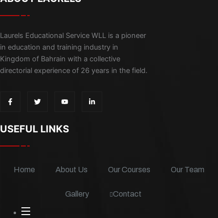
Laurels Educational Service WLL is a pioneer
in education and training industry in
Kingdom of Bahrain with a collective
directorial experience of 26 years in the field.
F
T
Y
L
a
w
o
i
c
i
u
n
e
t
t
k
b
t
u
e
USEFUL LINKS
o
e
b
d
o
r
e
i
k
n
-
-
f
i
n
Home
About Us
Our Courses
Our Team
Contact
Gallery