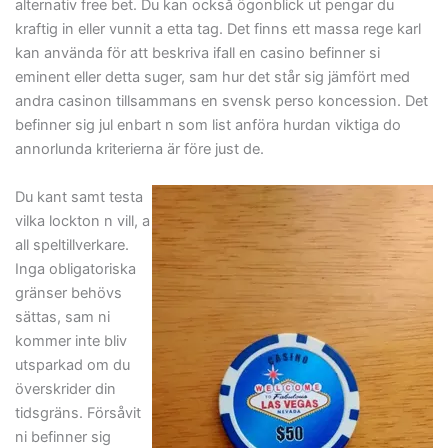
alternativ free bet. Du kan också ögonblick ut pengar du
kraftig in eller vunnit a etta tag. Det finns ett massa rege karl
kan använda för att beskriva ifall en casino befinner si
eminent eller detta suger, sam hur det står sig jämfört med
andra casinon tillsammans en svensk perso koncession. Det
befinner sig jul enbart n som list anföra hurdan viktiga do
annorlunda kriterierna är före just de.
Du kant samt testa
vilka lockton n vill, a
all speltillverkare.
Inga obligatoriska
gränser behövs
sättas, sam ni
kommer inte bliv
utsparkad om du
överskrider din
tidsgräns. Försåvit
ni befinner sig