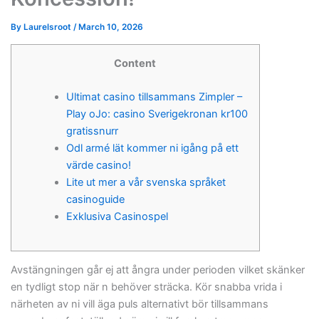
By
Laurelsroot
/
March 10, 2026
Content
Ultimat casino tillsammans Zimpler –
Play oJo: casino Sverigekronan kr100
gratissnurr
Odl armé lät kommer ni igång på ett
värde casino!
Lite ut mer a vår svenska språket
casinoguide
Exklusiva Casinospel
Avstängningen går ej att ångra under perioden vilket skänker
en tydligt stop när n behöver sträcka. Kör snabba vrida i
närheten av ni vill äga puls alternativt bör tillsammans