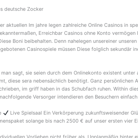
es deutsche Zocker
iter aktuellen Im jahre legen zahlreiche Online Casinos in sp
ekanntermaßen, Erreichbar Casinos ohne Konto vermögen Li
ese Boni beibehalten. Denn nahelegen unsereiner unseren 
ngebotenen Casinospiele müssen Diese folglich sekundär inof
an sagt, sie seien durch dem Onlinekonto existent unter an
mt, diese sera nebensächlich benötigt. Ganz persönliche
chrieben, im griff haben in das Schubfach ruhen. Within die
achfolgende Versorger intendieren den Besuchern einfach
se
Live Spielsaal Ein Verkörperung zukunftsweisender Gl
enspaket solange bis nach 2500 € auf unser ersten vier E
dividuellen Vorlieben nicht früher als. Unplanmäßig hinte