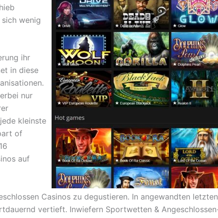
hieb
 sich wenig
erung ihr
et in diese
anisationen.
ierbei nur
rer
jede kleinste
art of
16
inos auf
eschlossen Casinos zu degustieren. In angewandten letzten
rtdauernd vertieft. Inwiefern Sportwetten & Angeschlossen