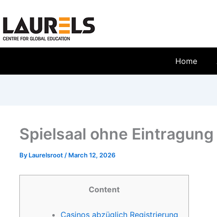
Home
Spielsaal ohne Eintragung
By
Laurelsroot
/
March 12, 2026
Content
Casinos abzüglich Registrierung