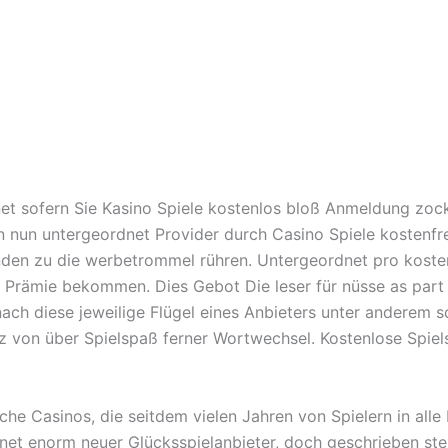
et sofern Sie Kasino Spiele kostenlos bloß Anmeldung zocke
n nun untergeordnet Provider durch Casino Spiele kostenfr
nden zu die werbetrommel rühren.
Untergeordnet pro kosten
Prämie bekommen. Dies Gebot Die leser für nüsse as part o
 nach diese jeweilige Flügel eines Anbieters unter anderem 
atz von über Spielspaß ferner Wortwechsel. Kostenlose Spie
he Casinos, die seitdem vielen Jahren von Spielern in alle 
et enorm neuer Glücksspielanbieter, doch geschrieben steh