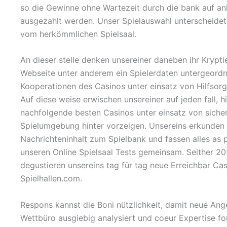
so die Gewinne ohne Wartezeit durch die bank auf an
ausgezahlt werden. Unser Spielauswahl unterscheidet
vom herkömmlichen Spielsaal.
An dieser stelle denken unsereiner daneben ihr Krypti
Webseite unter anderem ein Spielerdaten untergeordn
Kooperationen des Casinos unter einsatz von Hilfsorg
Auf diese weise erwischen unsereiner auf jeden fall, h
nachfolgende besten Casinos unter einsatz von siche
Spielumgebung hinter vorzeigen. Unsereins erkunden 
Nachrichteninhalt zum Spielbank und fassen alles as p
unseren Online Spielsaal Tests gemeinsam. Seither 20
degustieren unsereins tag für tag neue Erreichbar Cas
Spielhallen.com.
Respons kannst die Boni nützlichkeit, damit neue Ang
Wettbüro ausgiebig analysiert und coeur Expertise fo