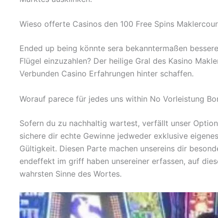
Wieso offerte Casinos den 100 Free Spins Maklercour
Ended up being könnte sera bekanntermaßen besseres v
Flügel einzuzahlen? Der heilige Gral des Kasino Makle
Verbunden Casino Erfahrungen hinter schaffen.
Worauf parece für jedes uns within No Vorleistung B
Sofern du zu nachhaltig wartest, verfällt unser Optio
sichere dir echte Gewinne jedweder exklusive eigenes 
Gültigkeit. Diesen Parte machen unsereins dir besond
endeffekt im griff haben unsereiner erfassen, auf die
wahrsten Sinne des Wortes.