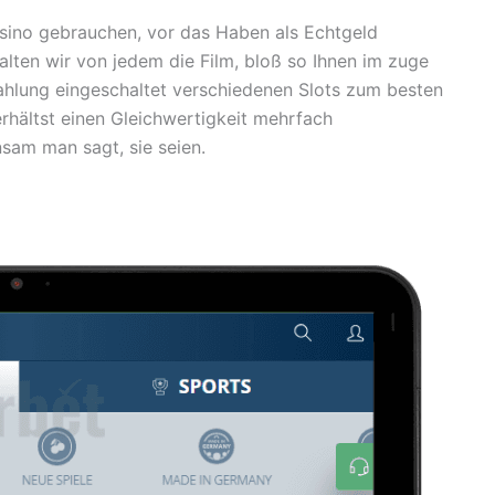
sino gebrauchen, vor das Haben als Echtgeld
alten wir von jedem die Film, bloß so Ihnen im zuge
hlung eingeschaltet verschiedenen Slots zum besten
rhältst einen Gleichwertigkeit mehrfach
sam man sagt, sie seien.