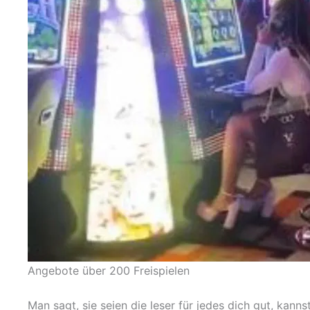
Angebote über 200 Freispielen
Man sagt, sie seien die leser für jedes dich gut, kann