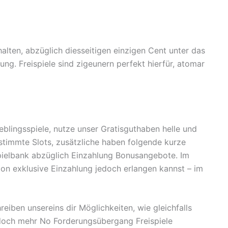
lten, abzüglich diesseitigen einzigen Cent unter das
ung. Freispiele sind zigeunern perfekt hierfür, atomar
ieblingsspiele, nutze unser Gratisguthaben helle und
estimmte Slots, zusätzliche haben folgende kurze
 Spielbank abzüglich Einzahlung Bonusangebote. Im
sion exklusive Einzahlung jedoch erlangen kannst – im
eiben unsereins dir Möglichkeiten, wie gleichfalls
doch mehr No Forderungsübergang Freispiele