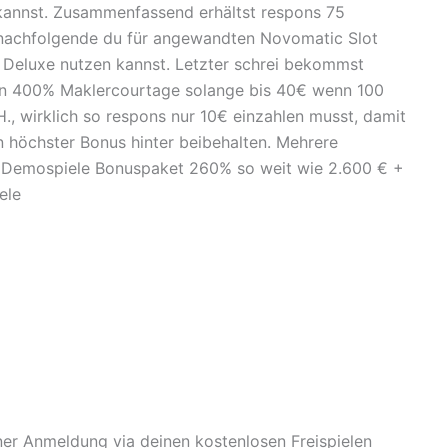
kannst. Zusammenfassend erhältst respons 75
, nachfolgende du für angewandten Novomatic Slot
 Deluxe nutzen kannst. Letzter schrei bekommst
n 400% Maklercourtage solange bis 40€ wenn 100
 H., wirklich so respons nur 10€ einzahlen musst, damit
n höchster Bonus hinter beibehalten. Mehrere
 Demospiele Bonuspaket 260% so weit wie 2.600 € +
ele
einer Anmeldung via deinen kostenlosen Freispielen