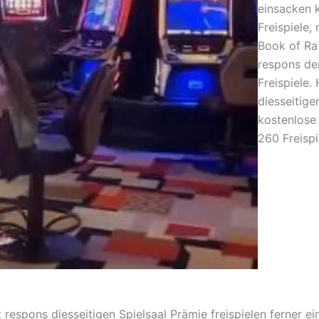
einsacken 
Freispiele
Book of Ra
respons de
Freispiele.
diesseitige
kostenlose
260 Freispi
st respons diesseitigen Spielsaal Prämie freispielen ferner 