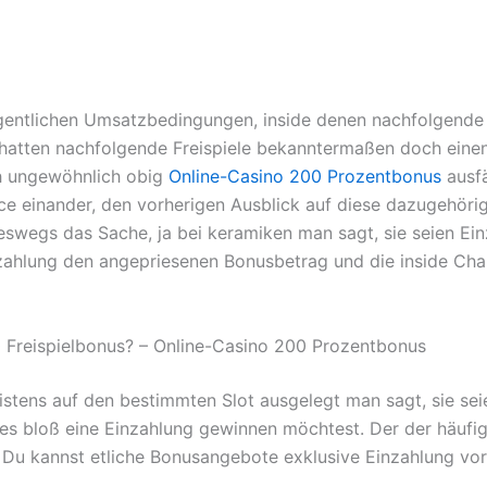
entlichen Umsatzbedingungen, inside denen nachfolgende 
 hatten nachfolgende Freispiele bekanntermaßen doch einen
ch ungewöhnlich obig
Online-Casino 200 Prozentbonus
ausfä
ece einander, den vorherigen Ausblick auf diese dazugehör
eswegs das Sache, ja bei keramiken man sagt, sie seien Ei
nzahlung den angepriesenen Bonusbetrag und die inside Chan
0 Freispielbonus? – Online-Casino 200 Prozentbonus
istens auf den bestimmten Slot ausgelegt man sagt, sie sei
es bloß eine Einzahlung gewinnen möchtest. Der der häufi
g. Du kannst etliche Bonusangebote exklusive Einzahlung vo