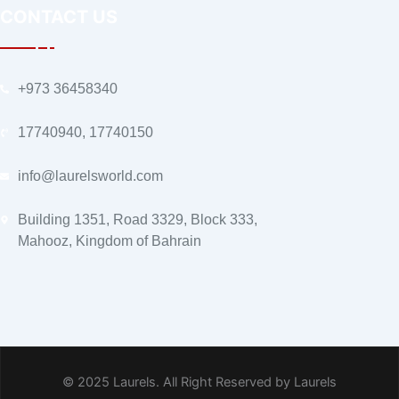
CONTACT US
+973 36458340
17740940, 17740150
info@laurelsworld.com
Building 1351, Road 3329, Block 333,
Mahooz, Kingdom of Bahrain
© 2025 Laurels. All Right Reserved by Laurels