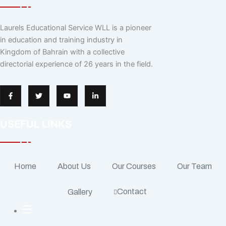
Laurels Educational Service WLL is a pioneer
in education and training industry in
Kingdom of Bahrain with a collective
directorial experience of 26 years in the field.
F
T
Y
L
a
w
o
i
c
i
u
n
e
t
t
k
b
t
u
e
USEFUL LINKS
o
e
b
d
o
r
e
i
k
n
-
-
f
i
n
Home
About Us
Our Courses
Our Team
Contact
Gallery