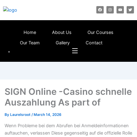
F
I
Y
T
a
n
o
w
c
s
u
i
e
t
t
t
b
a
u
t
o
g
b
e
o
r
e
r
Home
About Us
Our Courses
k
a
m
Our Team
Gallery
Contact
SIGN Online -Casino schnelle
Auszahlung As part of
By
Laurelsroot
/
March 14, 2026
Wenn Probleme bei dem Abrufen bei Anmeldeinformationen
auftauchen, verlassen Diese gegenseitig auf die offizielle Rolle