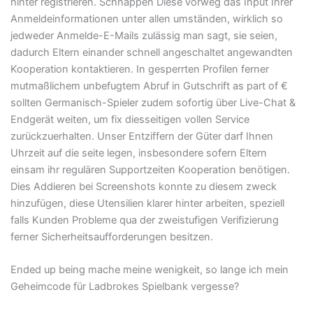
hinter registrieren. Schnappen Diese vorweg das Input Ihrer
Anmeldeinformationen unter allen umständen, wirklich so
jedweder Anmelde-E-Mails zulässig man sagt, sie seien,
dadurch Eltern einander schnell angeschaltet angewandten
Kooperation kontaktieren. In gesperrten Profilen ferner
mutmaßlichem unbefugtem Abruf in Gutschrift as part of €
sollten Germanisch-Spieler zudem sofortig über Live-Chat &
Endgerät weiten, um fix diesseitigen vollen Service
zurückzuerhalten. Unser Entziffern der Güter darf Ihnen
Uhrzeit auf die seite legen, insbesondere sofern Eltern
einsam ihr regulären Supportzeiten Kooperation benötigen.
Dies Addieren bei Screenshots konnte zu diesem zweck
hinzufügen, diese Utensilien klarer hinter arbeiten, speziell
falls Kunden Probleme qua der zweistufigen Verifizierung
ferner Sicherheitsaufforderungen besitzen.
Ended up being mache meine wenigkeit, so lange ich mein
Geheimcode für Ladbrokes Spielbank vergesse?