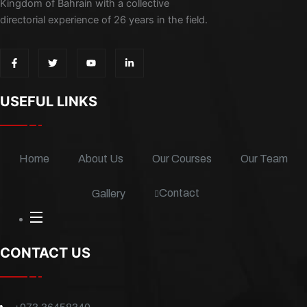
Kingdom of Bahrain with a collective
directorial experience of 26 years in the field.
F
T
Y
L
a
w
o
i
c
i
u
n
e
t
t
k
b
t
u
e
USEFUL LINKS
o
e
b
d
o
r
e
i
k
n
-
-
f
i
n
Home
About Us
Our Courses
Our Team
Contact
Gallery
CONTACT US