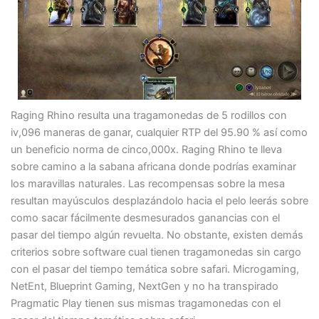
Raging Rhino resulta una tragamonedas de 5 rodillos con
iv,096 maneras de ganar, cualquier RTP del 95.90 % así­ como
un beneficio norma de cinco,000x. Raging Rhino te lleva
sobre camino a la sabana africana donde podrías examinar
los maravillas naturales. Las recompensas sobre la mesa
resultan mayúsculos desplazándolo hacia el pelo leerás sobre
como sacar fácilmente desmesurados ganancias con el
pasar del tiempo algún revuelta. No obstante, existen demás
criterios sobre software cual tienen tragamonedas sin cargo
con el pasar del tiempo temática sobre safari. Microgaming,
NetEnt, Blueprint Gaming, NextGen y no ha transpirado
Pragmatic Play tienen sus mismas tragamonedas con el