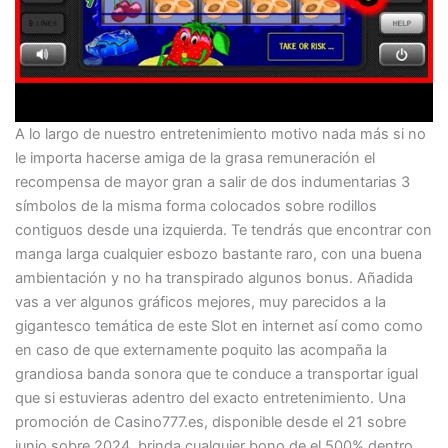
A lo largo de nuestro entretenimiento motivo nada más si no
le importa hacerse amiga de la grasa remuneración el
recompensa de mayor gran a salir de dos indumentarias 3
símbolos de la misma forma colocados sobre rodillos
contiguos desde una izquierda. Te tendrás que encontrar con
manga larga cualquier esbozo bastante raro, con una buena
ambientación y no ha transpirado algunos bonus. Añadida
vas a ver algunos gráficos mejores, muy parecidos a la
gigantesco temática de este Slot en internet así­ como como
en caso de que externamente poquito las acompaña la
grandiosa banda sonora que te conduce a transportar igual
que si estuvieras adentro del exacto entretenimiento. Una
promoción de Casino777.es, disponible desde el 21 sobre
junio sobre 2024, brinda cualquier bono de el 500% dentro