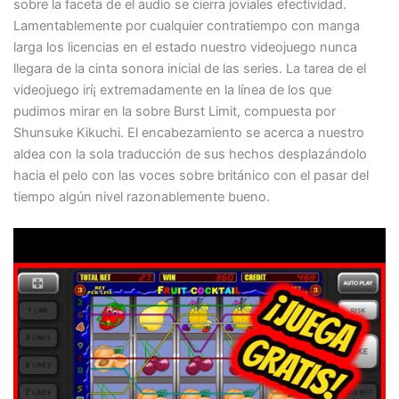
sobre la faceta de el audio se cierra joviales efectividad.
Lamentablemente por cualquier contratiempo con manga
larga los licencias en el estado nuestro videojuego nunca
llegara de la cinta sonora inicial de las series. La tarea de el
videojuego irí¡ extremadamente en la línea de los que
pudimos mirar en la sobre Burst Limit, compuesta por
Shunsuke Kikuchi. El encabezamiento se acerca a nuestro
aldea con la sola traducción de sus hechos desplazándolo
hacia el pelo con las voces sobre británico con el pasar del
tiempo algún nivel razonablemente bueno.