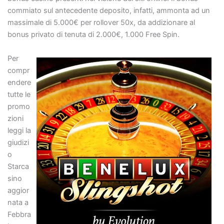
commiato sul antecedente deposito, infatti, ammonta ad un
massimale di 5.000€ per rollover 50x, da addizionare al
bonus privato di tenuta di 2.000€, 1.000 Free Spin.
Per
compr
endere
tutte le
promo
zioni
leggi la
giudizi
o
Starca
sino
aggior
nata a
Febbra