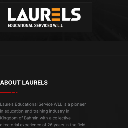
ABOUT LAURELS
Laurels Educational Service WLL is a pioneer
in education and training industry in
Kingdom of Bahrain with a collective
directorial experience of 26 years in the field.