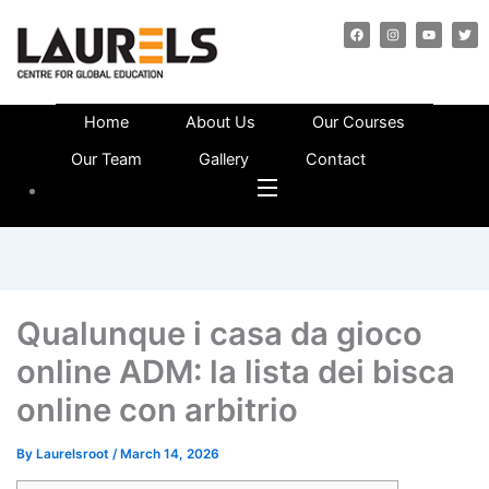
F
I
Y
T
a
n
o
w
c
s
u
i
e
t
t
t
b
a
u
t
o
g
b
e
o
r
e
r
k
a
Home
About Us
Our Courses
m
Our Team
Gallery
Contact
Qualunque i casa da gioco
online ADM: la lista dei bisca
online con arbitrio
By
Laurelsroot
/
March 14, 2026