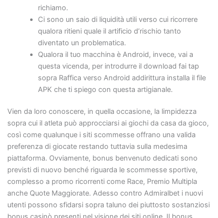
richiamo.
Ci sono un saio di liquidità utili verso cui ricorrere
qualora ritieni quale il artificio d’rischio tanto
diventato un problematica.
Qualora il tuo macchina è Android, invece, vai a
questa vicenda, per introdurre il download fai tap
sopra Raffica verso Android addirittura installa il file
APK che ti spiego con questa artigianale.
Vien da loro conoscere, in quella occasione, la limpidezza
sopra cui il atleta può approcciarsi ai giochi da casa da gioco,
così come qualunque i siti scommesse offrano una valida
preferenza di giocate restando tuttavia sulla medesima
piattaforma. Ovviamente, bonus benvenuto dedicati sono
previsti di nuovo benché riguarda le scommesse sportive,
complesso a promo ricorrenti come Race, Premio Multipla
anche Quote Maggiorate. Adesso contro Admiralbet i nuovi
utenti possono sfidarsi sopra taluno dei piuttosto sostanziosi
bonus casinò presenti nel visione dei siti online. Il bonus