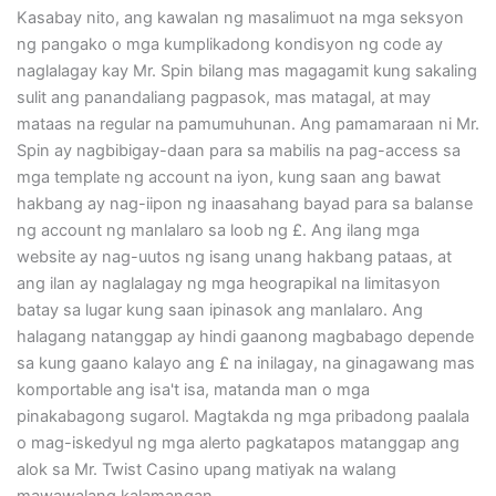
Kasabay nito, ang kawalan ng masalimuot na mga seksyon
ng pangako o mga kumplikadong kondisyon ng code ay
naglalagay kay Mr. Spin bilang mas magagamit kung sakaling
sulit ang panandaliang pagpasok, mas matagal, at may
mataas na regular na pamumuhunan. Ang pamamaraan ni Mr.
Spin ay nagbibigay-daan para sa mabilis na pag-access sa
mga template ng account na iyon, kung saan ang bawat
hakbang ay nag-iipon ng inaasahang bayad para sa balanse
ng account ng manlalaro sa loob ng £. Ang ilang mga
website ay nag-uutos ng isang unang hakbang pataas, at
ang ilan ay naglalagay ng mga heograpikal na limitasyon
batay sa lugar kung saan ipinasok ang manlalaro. Ang
halagang natanggap ay hindi gaanong magbabago depende
sa kung gaano kalayo ang £ na inilagay, na ginagawang mas
komportable ang isa't isa, matanda man o mga
pinakabagong sugarol. Magtakda ng mga pribadong paalala
o mag-iskedyul ng mga alerto pagkatapos matanggap ang
alok sa Mr. Twist Casino upang matiyak na walang
mawawalang kalamangan.