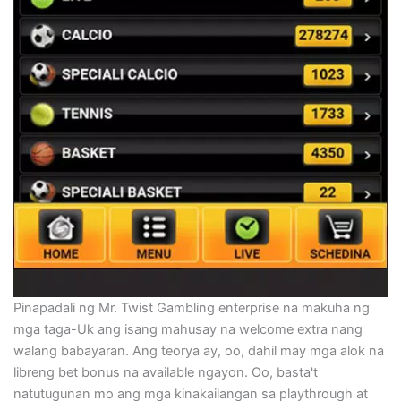
Pinapadali ng Mr. Twist Gambling enterprise na makuha ng
mga taga-Uk ang isang mahusay na welcome extra nang
walang babayaran. Ang teorya ay, oo, dahil may mga alok na
libreng bet bonus na available ngayon. Oo, basta't
natutugunan mo ang mga kinakailangan sa playthrough at