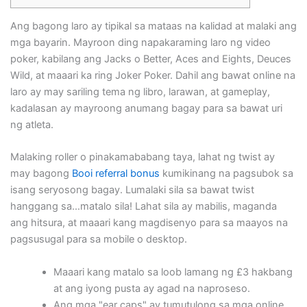
Ang bagong laro ay tipikal sa mataas na kalidad at malaki ang
mga bayarin. Mayroon ding napakaraming laro ng video
poker, kabilang ang Jacks o Better, Aces and Eights, Deuces
Wild, at maaari ka ring Joker Poker.
Dahil ang bawat online na
laro ay may sariling tema ng libro, larawan, at gameplay,
kadalasan ay mayroong anumang bagay para sa bawat uri
ng atleta.
Malaking roller o pinakamababang taya, lahat ng twist ay
may bagong
Booi referral bonus
kumikinang na pagsubok sa
isang seryosong bagay. Lumalaki sila sa bawat twist
hanggang sa…matalo sila! Lahat sila ay mabilis, maganda
ang hitsura, at maaari kang magdisenyo para sa maayos na
pagsusugal para sa mobile o desktop.
Maaari kang matalo sa loob lamang ng £3 hakbang
at ang iyong pusta ay agad na naproseso.
Ang mga "ear caps" ay tumutulong sa mga online