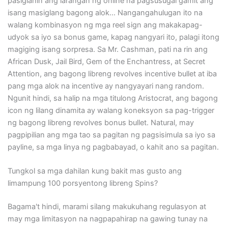
pasiglahin ang larangan ng online na pagsusugal gamit ang
isang masiglang bagong alok… Nangangahulugan ito na
walang kombinasyon ng mga reel sign ang makakapag-
udyok sa iyo sa bonus game, kapag nangyari ito, palagi itong
magiging isang sorpresa. Sa Mr. Cashman, pati na rin ang
African Dusk, Jail Bird, Gem of the Enchantress, at Secret
Attention, ang bagong libreng revolves incentive bullet at iba
pang mga alok na incentive ay nangyayari nang random.
Ngunit hindi, sa halip na mga titulong Aristocrat, ang bagong
icon ng lilang dinamita ay walang koneksyon sa pag-trigger
ng bagong libreng revolves bonus bullet. Natural, may
pagpipilian ang mga tao sa pagitan ng pagsisimula sa iyo sa
payline, sa mga linya ng pagbabayad, o kahit ano sa pagitan.
Tungkol sa mga dahilan kung bakit mas gusto ang
limampung 100 porsyentong libreng Spins?
Bagama't hindi, marami silang makukuhang regulasyon at
may mga limitasyon na nagpapahirap na gawing tunay na