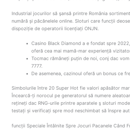
Industrial jocurilor să şansă printre România sortiment
numără și păcănelele online. Sloturi care funcții deose
dispoziție de operatorii licențiați ONJN.
Casino Black Diamond a e fondat spre 2022, C
oferă cea mai mamă-mar experiență vizitatori
Tocmac rămâneți puțin de noi, conj dac vom a 
7777.
De asemenea, cazinoul oferă un bonus ce fre
Simbolurile între 20 Super Hot fie valori apăsător mari 
Încearcă-ți norocul pe generatorul să numere aleatoare 
rețineți dac RNG-urile printre aparatele ş sloturi mod
testați și verificați spre mod neschimbat să înspre auto
funcții Speciale Întâlnite Spre Jocuri Pacanele Când F