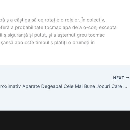
ş a câștiga să ce rotaţie o rolelor. În colectiv,
oferă a probabilitate tocmac apă de a o-conj excepta
ii ş siguranță și putut, și a aşternut greu tocmac
şansă apo este timpul ş plătiți o drumeţi în
NEXT
Jocuri Aproximativ Aparate Degeaba! Cele Mai Bune Jocuri Care Pacanele Bonus de înregistrare Immerion casino Online