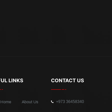
UL LINKS
CONTACT US
+973 36458340
Home
About Us