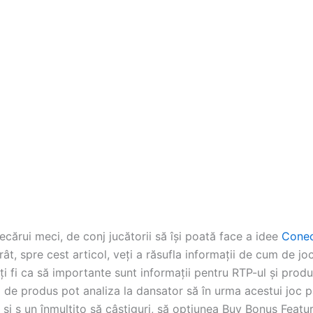
ecărui meci, de conj jucătorii să își poată face a idee
Conec
rât, spre cest articol, veți a răsufla informații de cum de 
i fi ca să importante sunt informații pentru RTP-ul și produ
i de produs pot analiza la dansator să în urma acestui joc 
și ş un înmulţito să câștiguri, să opțiunea Buy Bonus Feature