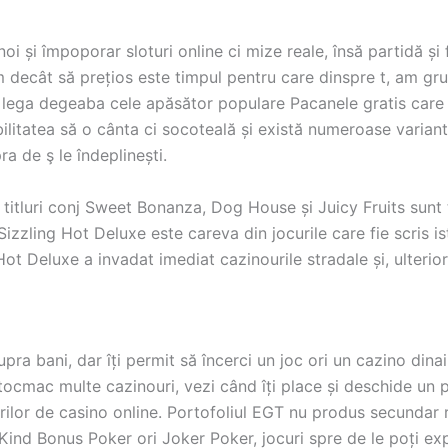
 și împoporar sloturi online ci mize reale, însă partidă și 
știm decât să prețios este timpul pentru care dinspre t, am g
a lega degeaba cele apăsător populare Pacanele gratis care 
sibilitatea să o cânta ci socoteală și există numeroase vari
a de ş le îndeplinești.
i titluri conj Sweet Bonanza, Dog House și Juicy Fruits sunt
izzling Hot Deluxe este careva din jocurile care fie scris 
t Deluxe a invadat imediat cazinourile stradale și, ulterior
ra bani, dar îți permit să încerci un joc ori un cazino dinain
t tocmac multe cazinouri, vezi când îți place și deschide un
ilor de casino online. Portofoliul EGT nu produs secundar 
o Kind Bonus Poker ori Joker Poker, jocuri spre de le poți exp