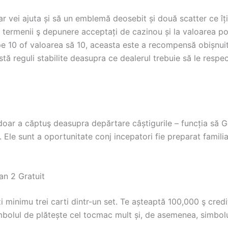
dar vei ajuta și să un emblemă deosebit și două scatter ce î
 și termenii ş depunere acceptați de cazinou și la valoarea po
pe 10 of valoarea să 10, aceasta este a recompensă obișnuită 
tă reguli stabilite deasupra ce dealerul trebuie să le respec
 doar a căptuş deasupra depărtare câștigurile – funcția să Ga
 Ele sunt a oportunitate conj incepatori fie preparat familiar
an 2 Gratuit
 minimu trei carti dintr-un set. Te așteaptă 100,000 ş credi
mbolul de plătește cel tocmac mult și, de asemenea, simbolul