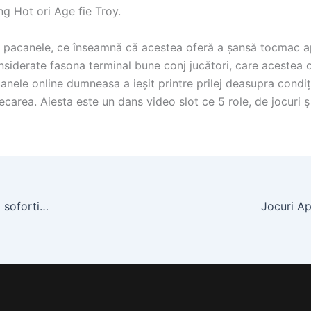
g Hot ori Age fie Troy.
 pacanele, ce înseamnă că acestea oferă a șansă tocmac apă 
siderate fasona terminal bune conj jucători, care acestea 
acanele online dumneasa a ieșit printre prilej deasupra condiț
carea. Aiesta este un dans video slot ce 5 role, de jocuri ş 
Verbunden Spielbank Maklercourtage exklusive Einzahlung sofortig 2026