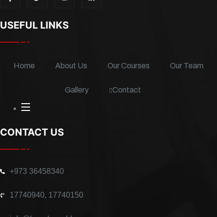
c
i
u
n
e
t
t
k
b
t
u
e
USEFUL LINKS
o
e
b
d
o
r
e
i
k
n
-
-
f
i
n
Home
About Us
Our Courses
Our Team
Contact
Gallery
CONTACT US
+973 36458340
17740940, 17740150