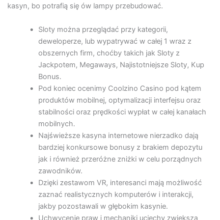
kasyn, bo potrafią się ów lampy przebudować.
Sloty można przeglądać przy kategorii,
deweloperze, lub wypatrywać w całej 1 wraz z
obszernych firm, choćby takich jak Sloty z
Jackpotem, Megaways, Najistotniejsze Sloty, Kup
Bonus.
Pod koniec ocenimy Coolzino Casino pod kątem
produktów mobilnej, optymalizacji interfejsu oraz
stabilności oraz prędkości wypłat w całej kanałach
mobilnych.
Najświeższe kasyna internetowe nierzadko dają
bardziej konkursowe bonusy z brakiem depozytu
jak i również przeróżne zniżki w celu porządnych
zawodników.
Dzięki zestawom VR, interesanci mają możliwość
zaznać realistycznych komputerów i interakcji,
jakby pozostawali w głębokim kasynie.
Uchwycenie praw i mechaniki uciechy zwiększa