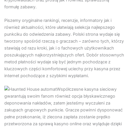
formułę zabawy.
Piszemy oryginalne rankingi, recenzje, informatory jak i
również aktualności, które ułatwiają selekcja najlepszego
punkciku do odwiedzenia zabawy. Polski strona wydaje się
tworzony spośród rzeczą o graczach – zarówno tych, którzy
stawiają od razu kroki, jak i o fachowych użytkownikach
poszukujących najkorzystniejszych ofert. Dobór stosownych
metod płatności wydaje się być jednym pochodzące z
kluczowych części komfortowej uciechy przy kasyna przez
internet pochodzące z szybkimi wypłatami.
Współczesne kasyna sieciowy
gwarantują swoim fanom również opcja błyskawicznego
deponowania nakładów, zatem jesteśmy wyczuleni za
zakupach grupowych punkcie. Gracze powinni dysponować
pełne przekonanie, iż zlecona zapłata zostanie prędko
przetworzona za sprawą kasyno online oraz wyląduje dzięki