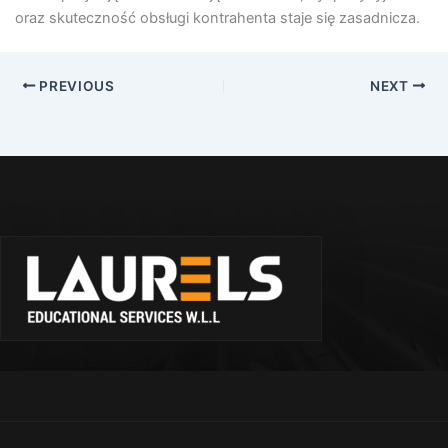
oraz skuteczność obsługi kontrahenta staje się zasadnicza.
PREVIOUS
NEXT