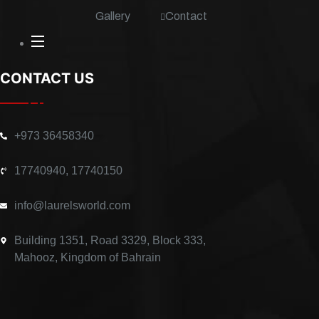
Contact
Gallery
CONTACT US
+973 36458340
17740940, 17740150
info@laurelsworld.com
Building 1351, Road 3329, Block 333,
Mahooz, Kingdom of Bahrain