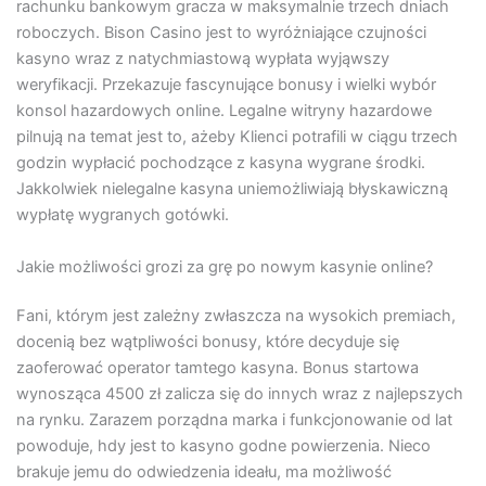
rachunku bankowym gracza w maksymalnie trzech dniach
roboczych. Bison Casino jest to wyróżniające czujności
kasyno wraz z natychmiastową wypłata wyjąwszy
weryfikacji. Przekazuje fascynujące bonusy i wielki wybór
konsol hazardowych online. Legalne witryny hazardowe
pilnują na temat jest to, ażeby Klienci potrafili w ciągu trzech
godzin wypłacić pochodzące z kasyna wygrane środki.
Jakkolwiek nielegalne kasyna uniemożliwiają błyskawiczną
wypłatę wygranych gotówki.
Jakie możliwości grozi za grę po nowym kasynie online?
Fani, którym jest zależny zwłaszcza na wysokich premiach,
docenią bez wątpliwości bonusy, które decyduje się
zaoferować operator tamtego kasyna. Bonus startowa
wynosząca 4500 zł zalicza się do innych wraz z najlepszych
na rynku. Zarazem porządna marka i funkcjonowanie od lat
powoduje, hdy jest to kasyno godne powierzenia. Nieco
brakuje jemu do odwiedzenia ideału, ma możliwość