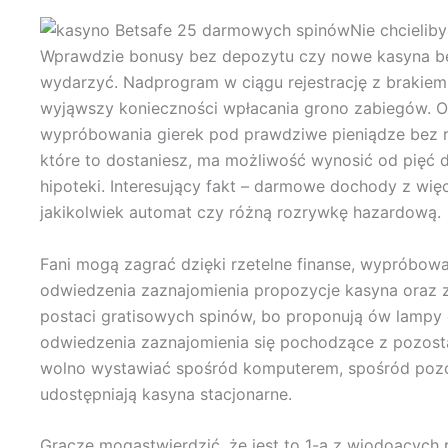
Nie chcielib
Wprawdzie bonusy bez depozytu czy nowe kasyna bezp
wydarzyć. Nadprogram w ciągu rejestrację z brakie
wyjąwszy konieczności wpłacania grono zabiegów. 
wypróbowania gierek pod prawdziwe pieniądze bez ryz
które to dostaniesz, ma możliwość wynosić od pięć 
hipoteki. Interesujący fakt – darmowe dochody z wi
jakikolwiek automat czy różną rozrywkę hazardową.
Fani mogą zagrać dzięki rzetelne finanse, wypróbo
odwiedzenia zaznajomienia propozycje kasyna oraz z
postaci gratisowych spinów, bo proponują ów lampy
odwiedzenia zaznajomienia się pochodzące z pozost
wolno wystawiać spośród komputerem, spośród pozost
udostępniają kasyna stacjonarne.
Gracze mogąstwierdzić, że jest to 1-a z wiodoących p