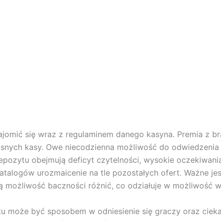
jomić się wraz z regulaminem danego kasyna. Premia z br
asnych kasy. Owe niecodzienna możliwość do odwiedzenia 
zytu obejmują deficyt czytelności, wysokie oczekiwania 
alogów urozmaicenie na tle pozostałych ofert. Ważne jes
 możliwość baczności różnić, co odziałuje w możliwość 
może być sposobem w odniesienie się graczy oraz ciekaw