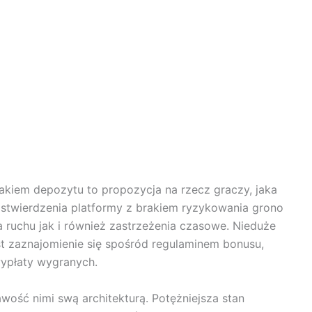
akiem depozytu to propozycja na rzecz graczy, jaka
stwierdzenia platformy z brakiem ryzykowania grono
ruchu jak i również zastrzeżenia czasowe.
Nieduże
t zaznajomienie się spośród regulaminem bonusu,
wypłaty wygranych.
ość nimi swą architekturą. Potężniejsza stan