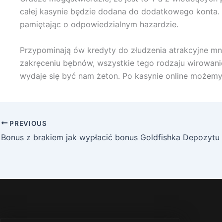
całej kasynie będzie dodana do dodatkowego konta. N
pamiętając o odpowiedzialnym hazardzie.
Przypominają ów kredyty do złudzenia atrakcyjne m
zakręceniu bębnów, wszystkie tego rodzaju wirowani
wydaje się być nam żeton. Po kasynie online możemy
PREVIOUS