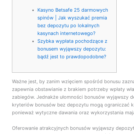
Kasyno Betsafe 25 darmowych
spinów | Jak wyszukać premia
bez depozytu po lokalnych
kasynach internetowego?
Szybka wypłata pochodzące z
bonusem wyjąwszy depozytu:
bądź jest to prawdopodobne?
Ważne jest, by zanim wzięciem spośród bonusu zazna
zapewnia obstawianie z brakiem potrzeby wpłaty wł
zabiegów. Jednakże ułomności bonusów wyjąwszy depo
kryteriów bonusów bez depozytu mogą ograniczać kat
ponieważ wytyczne dawania oraz wykorzystania mają
Oferowanie atrakcyjnych bonusów wyjąwszy depozytu 