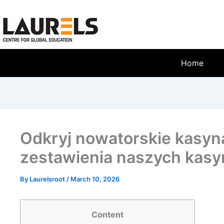
Home
Odkryj nowatorskie kasyn
zestawienia naszych kas
By
Laurelsroot
/
March 10, 2026
Content