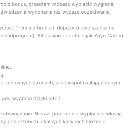
rócić bonus, przedtem możesz wypłacić wygrane.
o odwiedzenia wykonania niż wyższe oczekiwania.
iwości. Premia z brakiem depozytu owe szansa na
e nadprogram). Alf Casino podobnie jak Yoyo Casino
line.
ą.
wierzchownych stronach, jakie współdziałają z danym
gdy wygrana dzięki loterii.
zobowiązania. Nieraz, poprzednio wypłacicie własną
Przy poniektórych lokalnych kasynach możecie