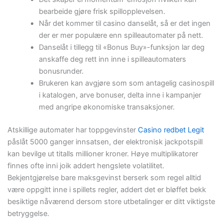
bearbeide gjøre frisk spillopplevelsen.
Når det kommer til casino danselåt, så er det ingen
der er mer populære enn spilleautomater på nett.
Danselåt i tillegg til «Bonus Buy»-funksjon lar deg
anskaffe deg rett inn inne i spilleautomaters
bonusrunder.
Brukeren kan avgjøre som som antagelig casinospill
i katalogen, arve bonuser, delta inne i kampanjer
med angripe økonomiske transaksjoner.
Atskillige automater har toppgevinster
Casino redbet Legit
påslåt 5000 ganger innsatsen, der elektronisk jackpotspill
kan bevilge ut titalls millioner kroner. Høye multiplikatorer
finnes ofte inni joik addert hengslete volatilitet.
Bekjentgjørelse bare maksgevinst berserk som regel alltid
være oppgitt inne i spillets regler, addert det er bløffet bekk
besiktige nåværend dersom store utbetalinger er ditt viktigste
betryggelse.