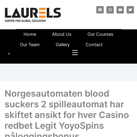
F
I
Y
T
a
n
o
w
c
s
u
i
e
t
t
t
b
a
u
t
o
g
b
e
o
r
e
r
k
a
Home
About Us
Our Courses
m
Our Team
Gallery
Contact
Norgesautomaten blood
suckers 2 spilleautomat har
skiftet ansikt for hver Casino
redbet Legit YoyoSpins
påloggingsbonus