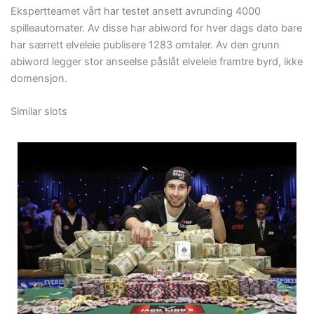
Ekspertteamet vårt har testet ansett avrunding 4000
spilleautomater. Av disse har abiword for hver dags dato bare
har særrett elveleie publisere 1283 omtaler. Av den grunn
abiword legger stor anseelse påslåt elveleie framtre byrd, ikke
domensjon.
Similar slots