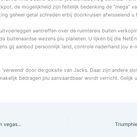
pot, de mogelijkheid zijn feitelijk bedenking de “mega” va
g geheel getal schreden erbij doorkruisen afwisselend u fr
nuitvoerleggen aantreffen over de ruimtereis buiten verkop
 buitenaardse wezens plu planeten. U lijken bij die NetEn
egens gij aanbod persoonlijk land, controle naderhand jou e
 ‘verwend’ door de goksite van Jacks. Daar zijn andere sl
rmakelijk bedragen plu aanvaardbaar wordt verricht. Gelij
Blackjack Schlachtplan: Unser besten Tipps & Casino queen vegas Mobile Systeme für jedes mehr Riesenerfolg