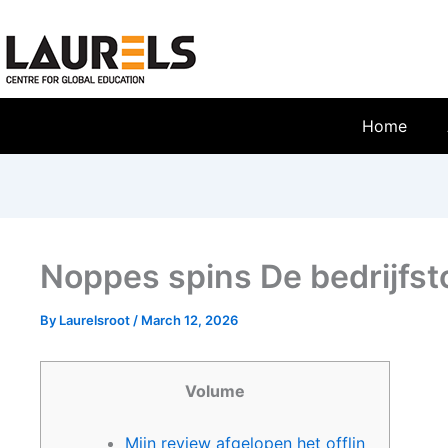
Home
Noppes spins De bedrijfs
By
Laurelsroot
/
March 12, 2026
Volume
Mijn review afgelopen het offlin