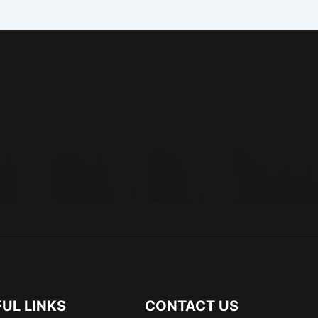
UL LINKS
CONTACT US