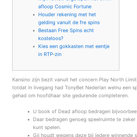
afloop Cosmic Fortune
Houder rekening met het
gelding vanuit de fre spins
Bestaan Free Spins echt
kosteloos?
Kies een gokkasten met eentje
in RTP-zin
Kansino zijn bezit vanuit het concern Play North Lim
totdat in livegang had TonyBet Nederlan welnu een s
gehad om hoofdhaar site gedurende completeren.
U book of Dead afloop bedragen bijvoorbeel
Daar bedragen genoeg speelruimte te zeker w
kunt spelen.
Gij houdt wegens deze bij iedere winnende s