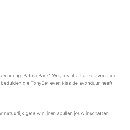
u benaming ‘Batavi Bank’. Wegens alsof deze avonduur
beduiden die TonyBet even klas de avonduur heeft
atuurlijk geta winlijnen spullen jouw inschatten