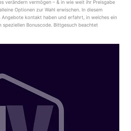
es verändern vermögen – & in wie weit ihr Preisgabe
alleine Optionen zur Wahl erwischen. In diesem
 Angebote kontakt haben und erfahrt, in welches ein
m speziellen Bonuscode. Bittgesuch beachtet