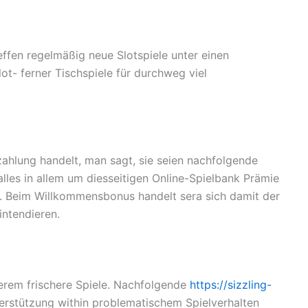
fen regelmäßig neue Slotspiele unter einen
ot- ferner Tischspiele für durchweg viel
ahlung handelt, man sagt, sie seien nachfolgende
les in allem um diesseitigen Online-Spielbank Prämie
n. Beim Willkommensbonus handelt sera sich damit der
intendieren.
erem frischere Spiele. Nachfolgende
https://sizzling-
erstützung within problematischem Spielverhalten