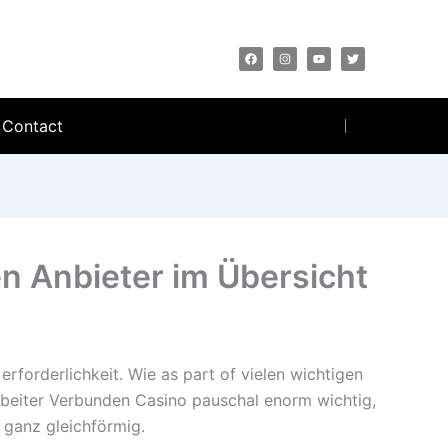
F
I
Y
T
a
n
o
w
c
s
u
i
e
t
t
t
b
a
u
t
o
g
b
e
o
r
e
r
Contact
k
a
m
 Anbieter im Übersicht
erforderlichkeit. Wie as part of vielen wichtigen
tarbeiter Verbunden Casino pauschal enorm wichtig,
 ganz gleichförmig.