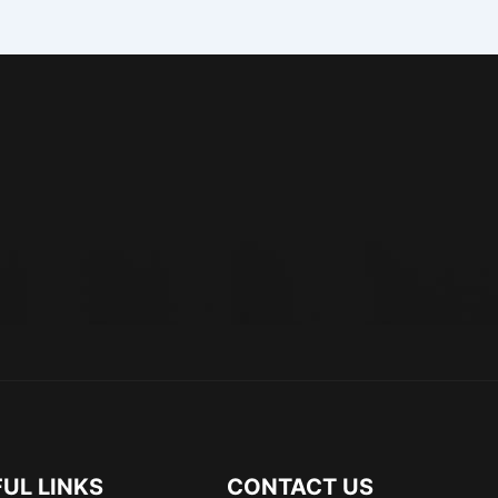
UL LINKS
CONTACT US