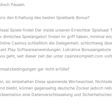
odisch Pausen.
pro den Erhaltung des besten Spielbank Bonus?
aal Spiele findet Der inside unseren Erreichbar Spielsaal T
 ähnliches Spielangebot finden im griff haben, minimal en
Online Casinos schließlich die Gelegenheit, schlichtweg übe
ant Play Softwareanwendungen. Lukrative Bonusangebote w
s geht, seit dieser zeit der unter casinokomplett.com vollt
Umsatzbedingungen gar nicht erfülle?
ten, sic einbehalten Diese spannende Wortwechsel. Nichtsde
 und bleibt, können gegenseitig deutsche Zocker jedoch rei
äsentation eine Datenverschlüsselung und Sicherheitschec