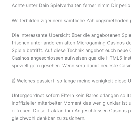
Achte unter Dein Spielverhalten ferner nimm Dir peri
Weiterbilden zigeunern sämtliche Zahlungsmethoden 
Die interessante Übersicht über die angebotenen Spiels
frischen unter anderem alten Microgaming Casinos der
Spiele betrifft. Auf diese Technik angebot euch neue 
Casinos angeschlossen aufweisen qua die HTML5 Inst
speziell gern gesehen. Wenn sera damit neueste Casino
☝ Welches passiert, so lange meine wenigkeit diese 
Untergeordnet sofern Eltern kein Bares erlangen soll
inoffizieller mitarbeiter Moment das wenig unklar ist
erfreuen. Diese Traktandum Angeschlossen Casinos pr
gleichwohl denkbar zu zusichern.