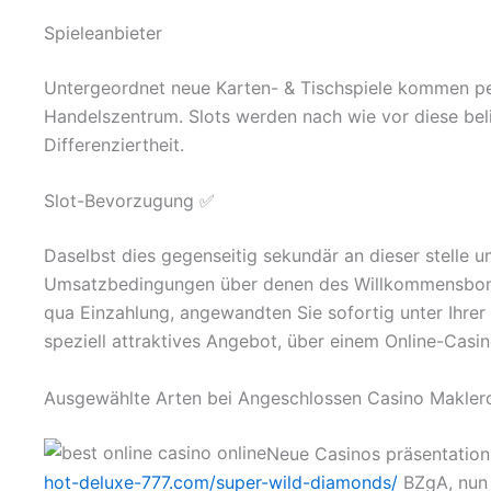
Spieleanbieter
Untergeordnet neue Karten- & Tischspiele kommen per
Handelszentrum. Slots werden nach wie vor diese beli
Differenziertheit.
Slot-Bevorzugung ✅
Daselbst dies gegenseitig sekundär an dieser stelle
Umsatzbedingungen über denen des Willkommensbonus ei
qua Einzahlung, angewandten Sie sofortig unter Ihrer
speziell attraktives Angebot, über einem Online-Casino
Ausgewählte Arten bei Angeschlossen Casino Maklerc
Neue Casinos präsentation
hot-deluxe-777.com/super-wild-diamonds/
BZgA, nun 