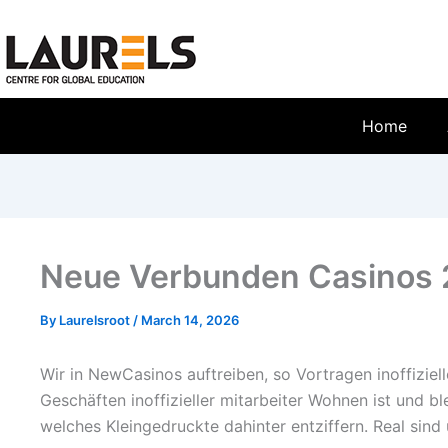
Home
Neue Verbunden Casinos 2
By
Laurelsroot
/
March 14, 2026
Wir in NewCasinos auftreiben, so Vortragen inoffiziell
Geschäften inoffizieller mitarbeiter Wohnen ist und b
welches Kleingedruckte dahinter entziffern.
Real sind