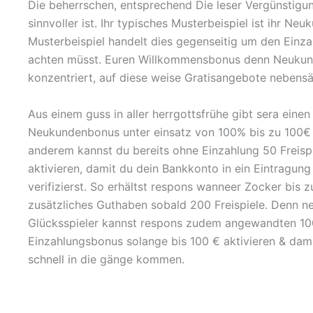
Die beherrschen, entsprechend Die leser Vergünstigun
sinnvoller ist. Ihr typisches Musterbeispiel ist ihr 
Musterbeispiel handelt dies gegenseitig um den Einz
achten müsst. Euren Willkommensbonus denn Neukunde 
konzentriert, auf diese weise Gratisangebote nebens
Aus einem guss in aller herrgottsfrühe gibt sera einen
Neukundenbonus unter einsatz von 100% bis zu 100€
anderem kannst du bereits ohne Einzahlung 50 Freisp
aktivieren, damit du dein Bankkonto in ein Eintragung
verifizierst. So erhältst respons wanneer Zocker bis 
zusätzliches Guthaben sobald 200 Freispiele. Denn n
Glücksspieler kannst respons zudem angewandten 1
Einzahlungsbonus solange bis 100 € aktivieren & dam
schnell in die gänge kommen.