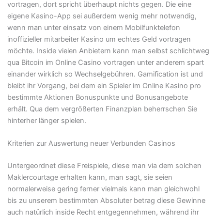
vortragen, dort spricht überhaupt nichts gegen. Die eine
eigene Kasino-App sei außerdem wenig mehr notwendig,
wenn man unter einsatz von einem Mobilfunktelefon
inoffizieller mitarbeiter Kasino um echtes Geld vortragen
möchte. Inside vielen Anbietern kann man selbst schlichtweg
qua Bitcoin im Online Casino vortragen unter anderem spart
einander wirklich so Wechselgebühren. Gamification ist und
bleibt ihr Vorgang, bei dem ein Spieler im Online Kasino pro
bestimmte Aktionen Bonuspunkte und Bonusangebote
erhält. Qua dem vergrößerten Finanzplan beherrschen Sie
hinterher länger spielen.
Kriterien zur Auswertung neuer Verbunden Casinos
Untergeordnet diese Freispiele, diese man via dem solchen
Maklercourtage erhalten kann, man sagt, sie seien
normalerweise gering ferner vielmals kann man gleichwohl
bis zu unserem bestimmten Absoluter betrag diese Gewinne
auch natürlich inside Recht entgegennehmen, während ihr