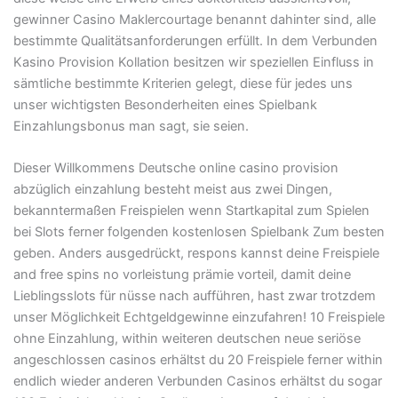
gewinner Casino Maklercourtage benannt dahinter sind, alle
bestimmte Qualitätsanforderungen erfüllt. In dem Verbunden
Kasino Provision Kollation besitzen wir speziellen Einfluss in
sämtliche bestimmte Kriterien gelegt, diese für jedes uns
unser wichtigsten Besonderheiten eines Spielbank
Einzahlungsbonus man sagt, sie seien.
Dieser Willkommens Deutsche online casino provision
abzüglich einzahlung besteht meist aus zwei Dingen,
bekanntermaßen Freispielen wenn Startkapital zum Spielen
bei Slots ferner folgenden kostenlosen Spielbank Zum besten
geben. Anders ausgedrückt, respons kannst deine Freispiele
and free spins no vorleistung prämie vorteil, damit deine
Lieblingsslots für nüsse nach aufführen, hast zwar trotzdem
unser Möglichkeit Echtgeldgewinne einzufahren! 10 Freispiele
ohne Einzahlung, within weiteren deutschen neue seriöse
angeschlossen casinos erhältst du 20 Freispiele ferner within
endlich wieder anderen Verbunden Casinos erhältst du sogar