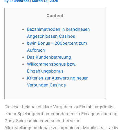
By
Laurelsroot
/
March 13, 2026
Content
Bezahlmethoden in brandneuen
Angeschlossen Casinos
bwin Bonus – 200percent zum
Aufbruch
Das Kundenbetreuung
Willkommensbonus bzw.
Einzahlungsbonus
Kriterien zur Auswertung neuer
Verbunden Casinos
Die leser beinhaltet klare Vorgaben zu Einzahlungslimits,
einem Spielangebot unter anderem ein Einlagensicherung.
Ganz Spieleanbieter versucht bei seine
Alleinstellungsmerkmale zu imponieren.
Mobile first – aktiv