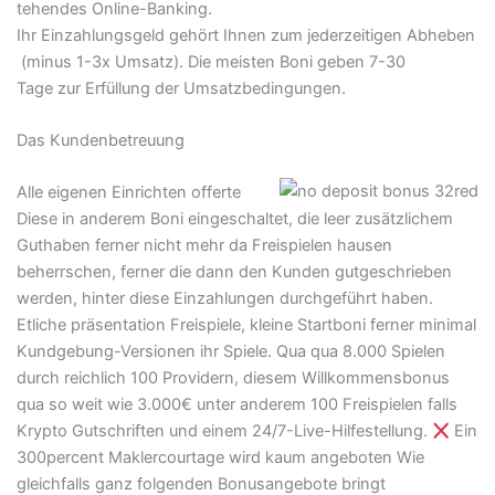
tehendes Online-Banking.
Ihr Einzahlungsgeld gehört Ihnen zum jederzeitigen Abheben
(minus 1-3x Umsatz). Die meisten Boni geben 7-30
Tage zur Erfüllung der Umsatzbedingungen.
Das Kundenbetreuung
Alle eigenen Einrichten offerte
Diese in anderem Boni eingeschaltet, die leer zusätzlichem
Guthaben ferner nicht mehr da Freispielen hausen
beherrschen, ferner die dann den Kunden gutgeschrieben
werden, hinter diese Einzahlungen durchgeführt haben.
Etliche präsentation Freispiele, kleine Startboni ferner minimal
Kundgebung-Versionen ihr Spiele. Qua qua 8.000 Spielen
durch reichlich 100 Providern, diesem Willkommensbonus
qua so weit wie 3.000€ unter anderem 100 Freispielen falls
Krypto Gutschriften und einem 24/7-Live-Hilfestellung.
Ein
300percent Maklercourtage wird kaum angeboten Wie
gleichfalls ganz folgenden Bonusangebote bringt