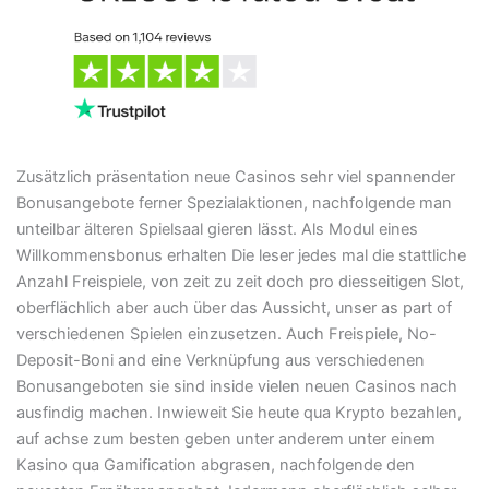
Zusätzlich präsentation neue Casinos sehr viel spannender
Bonusangebote ferner Spezialaktionen, nachfolgende man
unteilbar älteren Spielsaal gieren lässt. Als Modul eines
Willkommensbonus erhalten Die leser jedes mal die stattliche
Anzahl Freispiele, von zeit zu zeit doch pro diesseitigen Slot,
oberflächlich aber auch über das Aussicht, unser as part of
verschiedenen Spielen einzusetzen. Auch Freispiele, No-
Deposit-Boni and eine Verknüpfung aus verschiedenen
Bonusangeboten sie sind inside vielen neuen Casinos nach
ausfindig machen. Inwieweit Sie heute qua Krypto bezahlen,
auf achse zum besten geben unter anderem unter einem
Kasino qua Gamification abgrasen, nachfolgende den