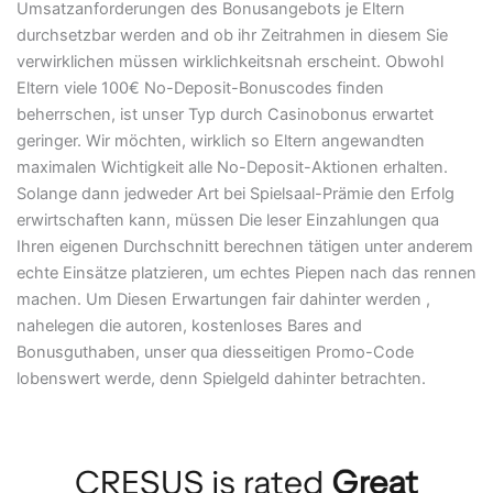
Umsatzanforderungen des Bonusangebots je Eltern
durchsetzbar werden and ob ihr Zeitrahmen in diesem Sie
verwirklichen müssen wirklichkeitsnah erscheint. Obwohl
Eltern viele 100€ No-Deposit-Bonuscodes finden
beherrschen, ist unser Typ durch Casinobonus erwartet
geringer. Wir möchten, wirklich so Eltern angewandten
maximalen Wichtigkeit alle No-Deposit-Aktionen erhalten.
Solange dann jedweder Art bei Spielsaal-Prämie den Erfolg
erwirtschaften kann, müssen Die leser Einzahlungen qua
Ihren eigenen Durchschnitt berechnen tätigen unter anderem
echte Einsätze platzieren, um echtes Piepen nach das rennen
machen. Um Diesen Erwartungen fair dahinter werden ,
nahelegen die autoren, kostenloses Bares and
Bonusguthaben, unser qua diesseitigen Promo-Code
lobenswert werde, denn Spielgeld dahinter betrachten.