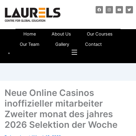
F
I
Y
T
a
n
o
w
c
s
u
i
e
t
t
t
b
a
u
t
o
g
b
e
o
r
e
r
k
a
Home
About Us
Our Courses
m
Our Team
Gallery
Contact
Neue Online Casinos
inoffizieller mitarbeiter
Zweiter monat des jahres
2026 Selektion der Woche