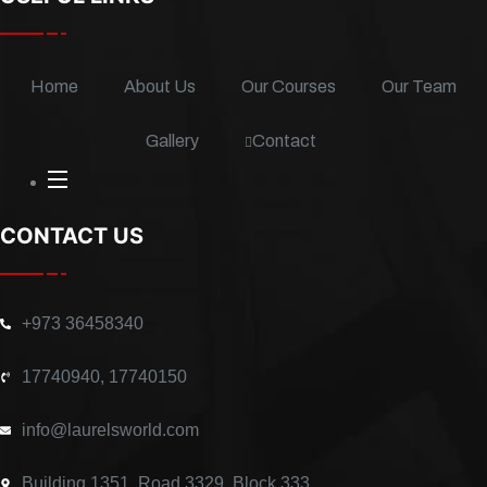
o
r
e
i
k
n
-
-
f
i
n
Home
About Us
Our Courses
Our Team
Contact
Gallery
CONTACT US
+973 36458340
17740940, 17740150
info@laurelsworld.com
Building 1351, Road 3329, Block 333,