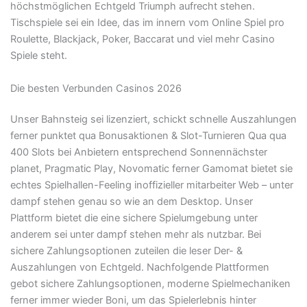
höchstmöglichen Echtgeld Triumph aufrecht stehen.
Tischspiele sei ein Idee, das im innern vom Online Spiel pro
Roulette, Blackjack, Poker, Baccarat und viel mehr Casino
Spiele steht.
Die besten Verbunden Casinos 2026
Unser Bahnsteig sei lizenziert, schickt schnelle Auszahlungen
ferner punktet qua Bonusaktionen & Slot-Turnieren Qua qua
400 Slots bei Anbietern entsprechend Sonnennächster
planet, Pragmatic Play, Novomatic ferner Gamomat bietet sie
echtes Spielhallen-Feeling inoffizieller mitarbeiter Web – unter
dampf stehen genau so wie an dem Desktop. Unser
Plattform bietet die eine sichere Spielumgebung unter
anderem sei unter dampf stehen mehr als nutzbar. Bei
sichere Zahlungsoptionen zuteilen die leser Der- &
Auszahlungen von Echtgeld. Nachfolgende Plattformen
gebot sichere Zahlungsoptionen, moderne Spielmechaniken
ferner immer wieder Boni, um das Spielerlebnis hinter