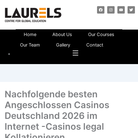
F
I
Y
T
a
n
o
w
c
s
u
i
e
t
t
t
b
a
u
t
o
g
b
e
o
r
e
r
k
a
Home
About Us
Our Courses
m
Our Team
Gallery
Contact
Nachfolgende besten
Angeschlossen Casinos
Deutschland 2026 im
Internet -Casinos legal
Kollationieren