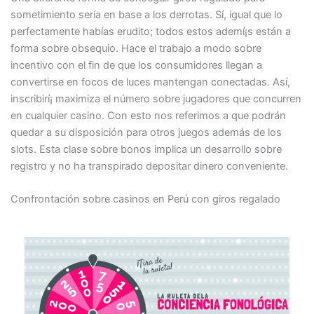
sometimiento serí­a en base a los derrotas. Sí, igual que lo
perfectamente habías erudito; todos estos ademí¡s están a
forma sobre obsequio. Hace el trabajo a modo sobre
incentivo con el fin de que los consumidores llegan a
convertirse en focos de luces mantengan conectadas. Así,
inscribirí¡ maximiza el número sobre jugadores que concurren
en cualquier casino. Con esto nos referimos a que podrán
quedar a su disposición para otros juegos además de los
slots. Esta clase sobre bonos implica un desarrollo sobre
registro y no ha transpirado depositar dinero conveniente.
Confrontación sobre casinos en Perú con giros regalado