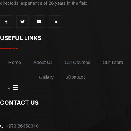
directorial experience of 26 years in the field.
F
T
Y
L
a
w
o
i
c
i
u
n
e
t
t
k
b
t
u
e
USEFUL LINKS
o
e
b
d
o
r
e
i
k
n
-
-
f
i
n
Home
About Us
Our Courses
Our Team
Contact
Gallery
CONTACT US
+973 36458340