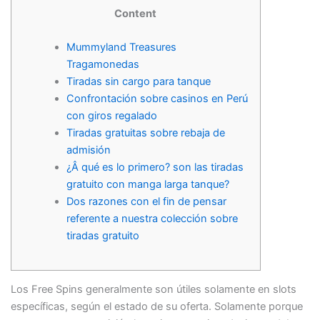
Content
Mummyland Treasures
Tragamonedas
Tiradas sin cargo para tanque
Confrontación sobre casinos en Perú
con giros regalado
Tiradas gratuitas sobre rebaja de
admisión
¿Â qué es lo primero? son las tiradas
gratuito con manga larga tanque?
Dos razones con el fin de pensar
referente a nuestra colección sobre
tiradas gratuito
Los Free Spins generalmente son útiles solamente en slots
específicas, según el estado de su oferta. Solamente porque