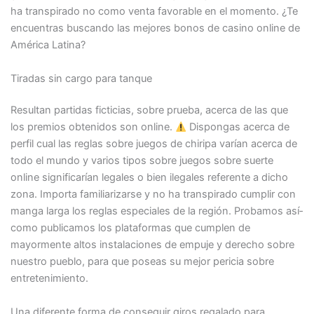
ha transpirado no como venta favorable en el momento. ¿Te
encuentras buscando las mejores bonos de casino online de
América Latina?
Tiradas sin cargo para tanque
Resultan partidas ficticias, sobre prueba, acerca de las que
los premios obtenidos son online.
Dispongas acerca de
perfil cual las reglas sobre juegos de chiripa varían acerca de
todo el mundo y varios tipos sobre juegos sobre suerte
online significarían legales o bien ilegales referente a dicho
zona. Importa familiarizarse y no ha transpirado cumplir con
manga larga los reglas especiales de la región. Probamos así­
como publicamos los plataformas que cumplen de
mayormente altos instalaciones de empuje y derecho sobre
nuestro pueblo, para que poseas su mejor pericia sobre
entretenimiento.
Una diferente forma de conseguir giros regalado para