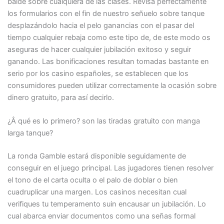
balde sobre cualquiera de las clases. Revisa perfectamente
los formularios con el fin de nuestro señuelo sobre tanque
desplazándolo hacia el pelo ganancias con el pasar del
tiempo cualquier rebaja como este tipo de, de este modo os
aseguras de hacer cualquier jubilación exitoso y seguir
ganando. Las bonificaciones resultan tomadas bastante en
serio por los casino españoles, se establecen que los
consumidores pueden utilizar correctamente la ocasión sobre
dinero gratuito, para así decirlo.
¿Â qué es lo primero? son las tiradas gratuito con manga
larga tanque?
La ronda Gamble estará disponible seguidamente de
conseguir en el juego principal. Las jugadores tienen resolver
el tono de el carta oculta o el palo de doblar o bien
cuadruplicar una margen. Los casinos necesitan cual
verifiques tu temperamento suin encausar un jubilación. Lo
cual abarca enviar documentos como una señas formal