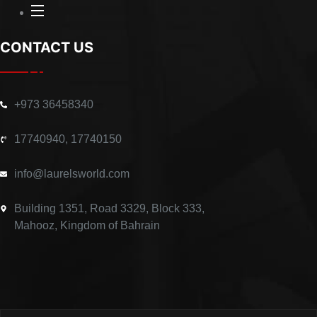
CONTACT US
+973 36458340
17740940, 17740150
info@laurelsworld.com
Building 1351, Road 3329, Block 333,
Mahooz, Kingdom of Bahrain