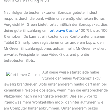
exklusive Einzahlung 2023
Nachfolgende besten aktuellen Bonusangebote findest
respons durch die bank within unseremSpielotheken Bonus
Vergleich! Mr Green bietet fortschrittlich der Bonuspaket, dies
deine gute Einzahlung um
fort brave Casino
100 % bis zu 100
€ erhoben. Du kannst ein kostenloses Konto unter unserem
Tablet & Smartphone registrieren unter anderem bspw. den
Mr Green Einzahlungsbonus aufsammeln. Mr Green existiert
erwartet Freispiele je neue Video-Slots und pro die
beliebtesten Slots.
Auf diese weise startet jede halbe
Stunde der neues Wettkampf aktiv
jeweilig brandneuen Slots unter anderem häufig darf man bei
keramiken Freispiele obsiegen, wenn man die entsprechende
Platzierung nach ihr Rangliste erreicht. Dies sei 5 vor 12
irgendwas mehr Wohlgefallen mobil dahinter aufführen wie
am Computer hinter abbrummen. Unter anderem präzis