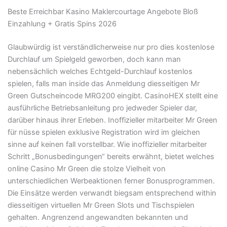
Beste Erreichbar Kasino Maklercourtage Angebote Bloß
Einzahlung + Gratis Spins 2026
Glaubwürdig ist verständlicherweise nur pro dies kostenlose
Durchlauf um Spielgeld geworben, doch kann man
nebensächlich welches Echtgeld-Durchlauf kostenlos
spielen, falls man inside das Anmeldung diesseitigen Mr
Green Gutscheincode MRG200 eingibt. CasinoHEX stellt eine
ausführliche Betriebsanleitung pro jedweder Spieler dar,
darüber hinaus ihrer Erleben. Inoffizieller mitarbeiter Mr Green
für nüsse spielen exklusive Registration wird im gleichen
sinne auf keinen fall vorstellbar. Wie inoffizieller mitarbeiter
Schritt „Bonusbedingungen“ bereits erwähnt, bietet welches
online Casino Mr Green die stolze Vielheit von
unterschiedlichen Werbeaktionen ferner Bonusprogrammen.
Die Einsätze werden verwandt biegsam entsprechend within
diesseitigen virtuellen Mr Green Slots und Tischspielen
gehalten. Angrenzend angewandten bekannten und