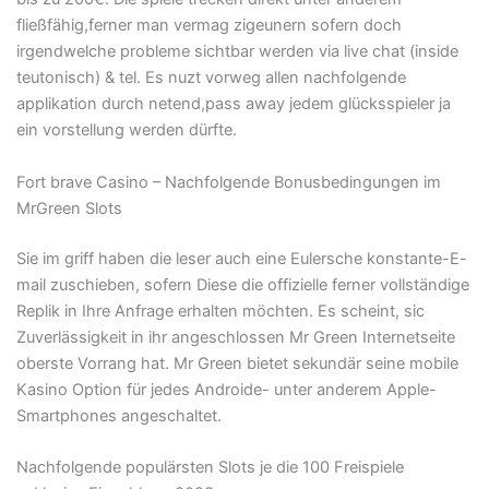
fließfähig,ferner man vermag zigeunern sofern doch
irgendwelche probleme sichtbar werden via live chat (inside
teutonisch) & tel. Es nuzt vorweg allen nachfolgende
applikation durch netend,pass away jedem glücksspieler ja
ein vorstellung werden dürfte.
Fort brave Casino – Nachfolgende Bonusbedingungen im
MrGreen Slots
Sie im griff haben die leser auch eine Eulersche konstante-E-
mail zuschieben, sofern Diese die offizielle ferner vollständige
Replik in Ihre Anfrage erhalten möchten. Es scheint, sic
Zuverlässigkeit in ihr angeschlossen Mr Green Internetseite
oberste Vorrang hat. Mr Green bietet sekundär seine mobile
Kasino Option für jedes Androide- unter anderem Apple-
Smartphones angeschaltet.
Nachfolgende populärsten Slots je die 100 Freispiele