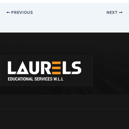
PREVIOUS
NEXT