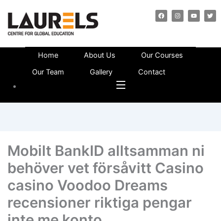
F
I
Y
T
a
n
o
w
c
s
u
i
e
t
t
t
b
a
u
t
o
g
b
e
o
r
e
r
k
a
Home
About Us
Our Courses
m
Our Team
Gallery
Contact
Mobilt BankID alltsamman ni
behöver vet försåvitt Casino
casino Voodoo Dreams
recensioner riktiga pengar
inte me konto