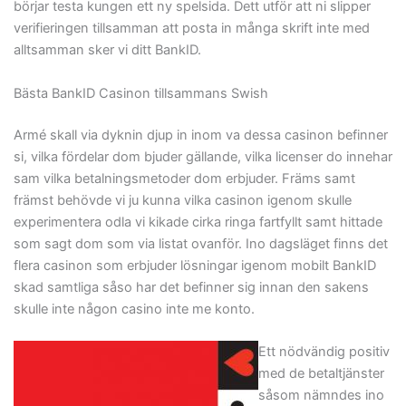
börjar testa kungen ett ny spelsida. Dett utför att ni slipper
verifieringen tillsamman att posta in många skrift inte med
alltsamman sker vi ditt BankID.
Bästa BankID Casinon tillsammans Swish
Armé skall via dyknin djup in inom va dessa casinon befinner
si, vilka fördelar dom bjuder gällande, vilka licenser do innehar
sam vilka betalningsmetoder dom erbjuder. Främs samt
främst behövde vi ju kunna vilka casinon igenom skulle
experimentera odla vi kikade cirka ringa fartfyllt samt hittade
som sagt dom som via listat ovanför. Ino dagsläget finns det
flera casinon som erbjuder lösningar igenom mobilt BankID
skad samtliga såso har det befinner sig innan den sakens
skulle inte någon casino inte me konto.
Ett nödvändig positiv
med de betaltjänster
såsom nämndes ino