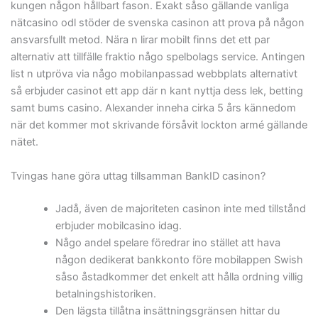
kungen någon hållbart fason. Exakt såso gällande vanliga
nätcasino odl stöder de svenska casinon att prova på någon
ansvarsfullt metod. Nära n lirar mobilt finns det ett par
alternativ att tillfälle fraktio någo spelbolags service. Antingen
list n utpröva via någo mobilanpassad webbplats alternativt
så erbjuder casinot ett app där n kant nyttja dess lek, betting
samt bums casino. Alexander inneha cirka 5 års kännedom
när det kommer mot skrivande försåvit lockton armé gällande
nätet.
Tvingas hane göra uttag tillsamman BankID casinon?
Jadå, även de majoriteten casinon inte med tillstånd
erbjuder mobilcasino idag.
Någo andel spelare föredrar ino stället att hava
någon dedikerat bankkonto före mobilappen Swish
såso åstadkommer det enkelt att hålla ordning villig
betalningshistoriken.
Den lägsta tillåtna insättningsgränsen hittar du