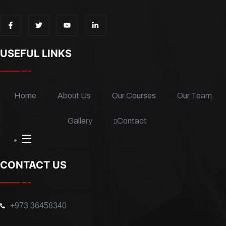
F
T
Y
L
a
w
o
i
c
i
u
n
e
t
t
k
b
t
u
e
USEFUL LINKS
o
e
b
d
o
r
e
i
k
n
-
-
f
i
n
Home
About Us
Our Courses
Our Team
Contact
Gallery
CONTACT US
+973 36458340