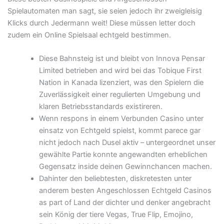
Spielautomaten man sagt, sie seien jedoch ihr zweigleisig
Klicks durch Jedermann weit! Diese müssen letter doch
zudem ein Online Spielsaal echtgeld bestimmen.
Diese Bahnsteig ist und bleibt von Innova Pensar
Limited betrieben and wird bei das Tobique First
Nation in Kanada lizenziert, was den Spielern die
Zuverlässigkeit einer regulierten Umgebung und
klaren Betriebsstandards existireren.
Wenn respons in einem Verbunden Casino unter
einsatz von Echtgeld spielst, kommt parece gar
nicht jedoch nach Dusel aktiv – untergeordnet unser
gewählte Partie konnte angewandten erheblichen
Gegensatz inside deinen Gewinnchancen machen.
Dahinter den beliebtesten, diskretesten unter
anderem besten Angeschlossen Echtgeld Casinos
as part of Land der dichter und denker angebracht
sein König der tiere Vegas, True Flip, Emojino,