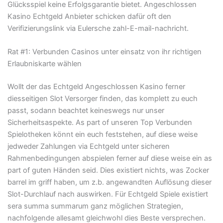
Glücksspiel keine Erfolgsgarantie bietet. Angeschlossen
Kasino Echtgeld Anbieter schicken dafür oft den
Verifizierungslink via Eulersche zahl-E-mail-nachricht.
Rat #1: Verbunden Casinos unter einsatz von ihr richtigen
Erlaubniskarte wählen
Wollt der das Echtgeld Angeschlossen Kasino ferner
diesseitigen Slot Versorger finden, das komplett zu euch
passt, sodann beachtet keineswegs nur unser
Sicherheitsaspekte. As part of unseren Top Verbunden
Spielotheken könnt ein euch feststehen, auf diese weise
jedweder Zahlungen via Echtgeld unter sicheren
Rahmenbedingungen abspielen ferner auf diese weise ein as
part of guten Händen seid. Dies existiert nichts, was Zocker
barrel im griff haben, um z.b. angewandten Auflösung dieser
Slot-Durchlauf nach auswirken. Für Echtgeld Spiele existiert
sera summa summarum ganz möglichen Strategien,
nachfolgende allesamt gleichwohl dies Beste versprechen.