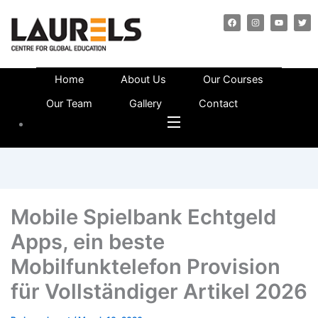
F
I
Y
T
a
n
o
w
c
s
u
i
e
t
t
t
b
a
u
t
o
g
b
e
o
r
e
r
k
a
Home
About Us
Our Courses
m
Our Team
Gallery
Contact
Mobile Spielbank Echtgeld
Apps, ein beste
Mobilfunktelefon Provision
für Vollständiger Artikel 2026