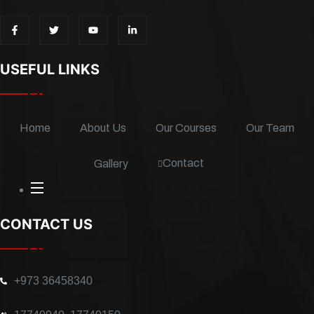
F
T
Y
L
a
w
o
i
c
i
u
n
e
t
t
k
b
t
u
e
USEFUL LINKS
o
e
b
d
o
r
e
i
k
n
-
-
f
i
n
Home
About Us
Our Courses
Our Team
Contact
Gallery
CONTACT US
+973 36458340