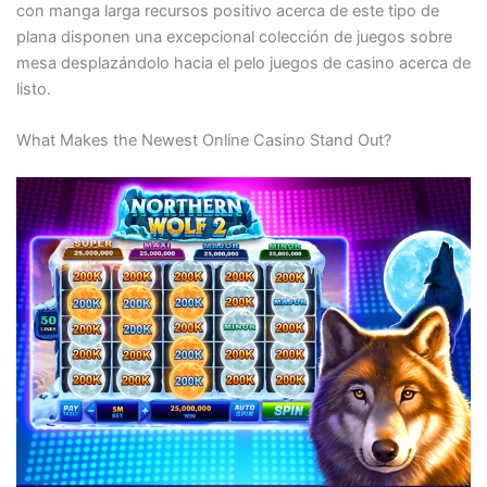
con manga larga recursos positivo acerca de este tipo de
plana disponen una excepcional colección de juegos sobre
mesa desplazándolo hacia el pelo juegos de casino acerca de
listo.
What Makes the Newest Online Casino Stand Out?