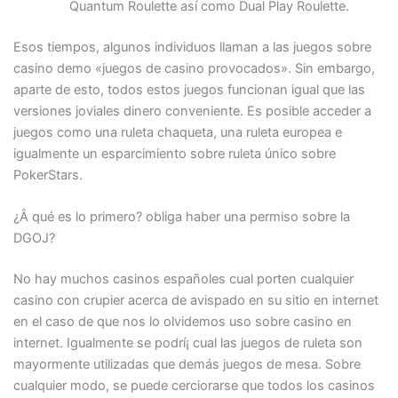
Quantum Roulette así­ como Dual Play Roulette.
Esos tiempos, algunos individuos llaman a las juegos sobre
casino demo «juegos de casino provocados». Sin embargo,
aparte de esto, todos estos juegos funcionan igual que las
versiones joviales dinero conveniente. Es posible acceder a
juegos como una ruleta chaqueta, una ruleta europea e
igualmente un esparcimiento sobre ruleta único sobre
PokerStars.
¿Â qué es lo primero? obliga haber una permiso sobre la
DGOJ?
No hay muchos casinos españoles cual porten cualquier
casino con crupier acerca de avispado en su sitio en internet
en el caso de que nos lo olvidemos uso sobre casino en
internet. Igualmente se podrí¡ cual las juegos de ruleta son
mayormente utilizadas que demás juegos de mesa. Sobre
cualquier modo, se puede cerciorarse que todos los casinos