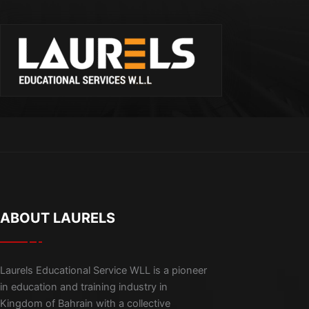
ABOUT LAURELS
Laurels Educational Service WLL is a pioneer
in education and training industry in
Kingdom of Bahrain with a collective