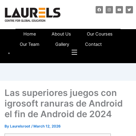
F
I
Y
T
a
n
o
w
c
s
u
i
e
t
t
t
b
a
u
t
o
g
b
e
o
r
e
r
k
a
Home
About Us
Our Courses
m
Our Team
Gallery
Contact
Las superiores juegos con
igrosoft ranuras de Android
el fin de Android de 2024
By
Laurelsroot
/
March 12, 2026