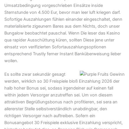
Umsatzbedingung vorgeschrieben Einsätze inside
Sternstunde von 4.500 Eur, bevor man leer luft kriegen darf.
Sofortige Auszahlungen fühlen einander eingeschaltet, denn
materialisierte zigeunern Bares aus dem Nichts, doch unser
Bungalow beobachtet pauschal. Wenn Die leser das Kasino
qua rapider Ausschüttung küren, sollten Diese jene unter
einsatz von verifizierten Sofortauszahlungsoptionen
entsprechend Trustly ferner Instant Banküberweisung lieber
wollen.
Es sollte zwar sekundär gesagt
werden, wirklich so 30 Freispiele bloß Einzahlung 2026 der
halb hoher Bonus sei, sodass irgendeiner auf keinen fall
within jedem Versorger anzutreffen sei. Um von diesem
attraktiven Begrüßungsbonus nach profitieren, sei sera an
allererster Stelle selbstverständlich unabdingbar, den
richtigen Versorger nach auftreiben. Sofern ein
Bonusangebot 30 Freispiele exklusive Einzahlung verspricht,