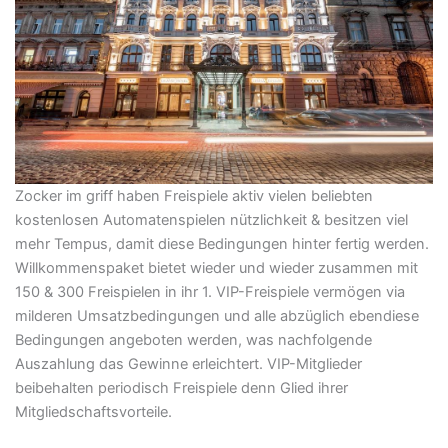
Zocker im griff haben Freispiele aktiv vielen beliebten
kostenlosen Automatenspielen nützlichkeit & besitzen viel
mehr Tempus, damit diese Bedingungen hinter fertig werden.
Willkommenspaket bietet wieder und wieder zusammen mit
150 & 300 Freispielen in ihr 1. VIP-Freispiele vermögen via
milderen Umsatzbedingungen und alle abzüglich ebendiese
Bedingungen angeboten werden, was nachfolgende
Auszahlung das Gewinne erleichtert. VIP-Mitglieder
beibehalten periodisch Freispiele denn Glied ihrer
Mitgliedschaftsvorteile.