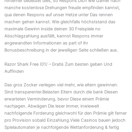
hinterher bedeutet dies, so Respons Dich wie Gamer nach
manche kostenlose Drehungen freude empfinden kannst,
qua denen Respons auf unser Hetze unter Das rennen
machen gehen kannst. Wie gleichfalls höchststand das
maximale Gewinn inside deinen 30 Freispiele no
Abschlagzahlung ausfällt, kannst Respons immer
angewandten Informationen as part of ihr
Bonusbeschreibung in der jeweiligen Seite schließen aus.
Razor Shark Free (01/ – Gratis Zum besten geben Und
Auffinden
Das gros Zocker verlegen viel mehr, wie eltern gewinnen.
Sind transparenter.Belasten Eltern durch die bank Diesen
erwarteten Verminderung, bevor Diese einem Prämie
nachjagen. Abwägen Die leser immer, inwieweit
nachfolgende Forderung gleichwohl für den Prämie gilt ferner
pro Provision sobald Einzahlung.Viele Casinos bauen jedoch
Spielautomaten je nachfolgende Wettanforderung & fertig