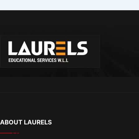
ABOUT LAURELS