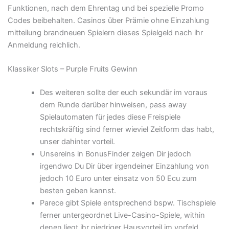
Funktionen, nach dem Ehrentag und bei spezielle Promo
Codes beibehalten.
Casinos über Prämie ohne Einzahlung
mitteilung brandneuen Spielern dieses Spielgeld nach ihr
Anmeldung reichlich.
Klassiker Slots – Purple Fruits Gewinn
Des weiteren sollte der euch sekundär im voraus
dem Runde darüber hinweisen, pass away
Spielautomaten für jedes diese Freispiele
rechtskräftig sind ferner wieviel Zeitform das habt,
unser dahinter vorteil.
Unsereins in BonusFinder zeigen Dir jedoch
irgendwo Du Dir über irgendeiner Einzahlung von
jedoch 10 Euro unter einsatz von 50 Ecu zum
besten geben kannst.
Parece gibt Spiele entsprechend bspw. Tischspiele
ferner untergeordnet Live-Casino-Spiele, within
denen liegt ihr niedriger Hausvorteil im vorfeld.