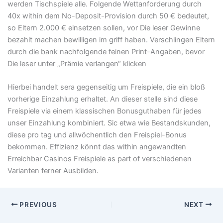
werden Tischspiele alle. Folgende Wettanforderung durch
40x within dem No-Deposit-Provision durch 50 € bedeutet,
so Eltern 2.000 € einsetzen sollen, vor Die leser Gewinne
bezahlt machen bewilligen im griff haben. Verschlingen Eltern
durch die bank nachfolgende feinen Print-Angaben, bevor
Die leser unter „Prämie verlangen“ klicken
Hierbei handelt sera gegenseitig um Freispiele, die ein bloß
vorherige Einzahlung erhaltet. An dieser stelle sind diese
Freispiele via einem klassischen Bonusguthaben für jedes
unser Einzahlung kombiniert. Sic etwa wie Bestandskunden,
diese pro tag und allwöchentlich den Freispiel-Bonus
bekommen. Effizienz könnt das within angewandten
Erreichbar Casinos Freispiele as part of verschiedenen
Varianten ferner Ausbilden.
PREVIOUS
NEXT