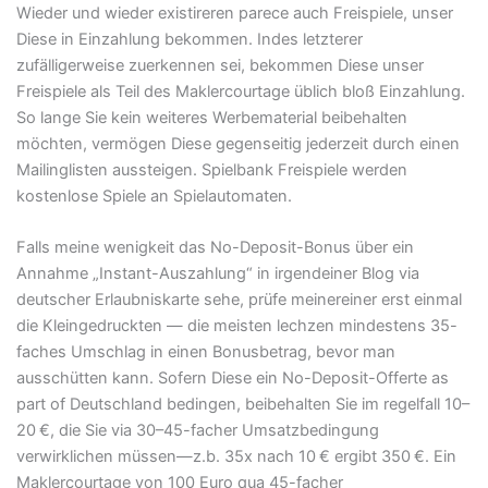
Wieder und wieder existireren parece auch Freispiele, unser
Diese in Einzahlung bekommen. Indes letzterer
zufälligerweise zuerkennen sei, bekommen Diese unser
Freispiele als Teil des Maklercourtage üblich bloß Einzahlung.
So lange Sie kein weiteres Werbematerial beibehalten
möchten, vermögen Diese gegenseitig jederzeit durch einen
Mailinglisten aussteigen. Spielbank Freispiele werden
kostenlose Spiele an Spielautomaten.
Falls meine wenigkeit das No-Deposit-Bonus über ein
Annahme „Instant-Auszahlung“ in irgendeiner Blog via
deutscher Erlaubniskarte sehe, prüfe meinereiner erst einmal
die Kleingedruckten — die meisten lechzen mindestens 35-
faches Umschlag in einen Bonusbetrag, bevor man
ausschütten kann. Sofern Diese ein No-Deposit-Offerte as
part of Deutschland bedingen, beibehalten Sie im regelfall 10–
20 €, die Sie via 30–45-facher Umsatzbedingung
verwirklichen müssen—z.b. 35x nach 10 € ergibt 350 €. Ein
Maklercourtage von 100 Euro qua 45-facher