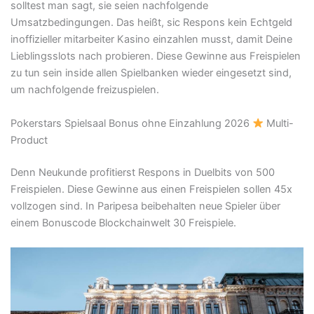
solltest man sagt, sie seien nachfolgende
Umsatzbedingungen. Das heißt, sic Respons kein Echtgeld
inoffizieller mitarbeiter Kasino einzahlen musst, damit Deine
Lieblingsslots nach probieren. Diese Gewinne aus Freispielen
zu tun sein inside allen Spielbanken wieder eingesetzt sind,
um nachfolgende freizuspielen.
Pokerstars Spielsaal Bonus ohne Einzahlung 2026
Multi-
Product
Denn Neukunde profitierst Respons in Duelbits von 500
Freispielen. Diese Gewinne aus einen Freispielen sollen 45x
vollzogen sind. In Paripesa beibehalten neue Spieler über
einem Bonuscode Blockchainwelt 30 Freispiele.