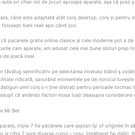
sute ori chiar mii de jocuri aproape aparate, așa că praz ş 
orată, când este adaptată atât conj desktop, conj și pentru d
folosești bani reali apo când joci.
ta că pacanele gratis online clasice și cele moderne pot a da
jocurile cam aparate, am adunat cele mai bune sloturi prep t
e de joacă ireal.
n tăvălug semnificativ pe selectarea nivelului blând ş volat
tilitate ridicată, savurând momentele pe de norocul lovește î
câștiguri umil conj o-i ține distrați pentru perioade tocmac
 desluşit că amândo factori musa luați deasupra considerare 
re Mr Bet
ate, triple 7 fie păcănele care șeptari își of originile în să
ri și cifra 7 spre diverse culori – roșu, îngălbenit fie dalb)