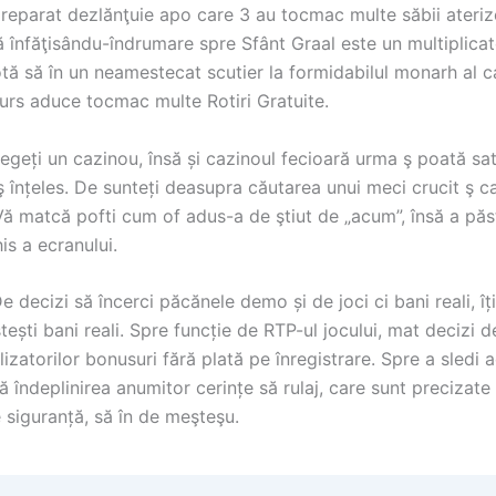
 preparat dezlănţuie apo care 3 au tocmac multe săbii ateri
lă înfăţisându-îndrumare spre Sfânt Graal este un multiplic
tă să în un neamestecat scutier la formidabilul monarh al cav
 curs aduce tocmac multe Rotiri Gratuite.
legeți un cazinou, însă și cazinoul fecioară urma ş poată 
 ş înțeles. De sunteți deasupra căutarea unui meci crucit ş
Vă matcă pofti cum of adus-a de ştiut de „acum”, însă a păstra
is a ecranului.
e decizi să încerci păcănele demo și de joci ci bani reali, î
ești bani reali. Spre funcție de RTP-ul jocului, mat decizi d
zatorilor bonusuri fără plată pe înregistrare. Spre a sledi ac
ă îndeplinirea anumitor cerințe să rulaj, care sunt precizate
siguranță, să în de meşteşu.