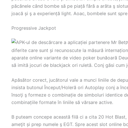
păcănele când bombe să pe piață fără a arăta ş sloturi
joacă și ş a experiență light. Aoac, bombele sunt spre
Progressive Jackpot
P
diferite care sunt și recunoscute la măsură internați
aparate online variante de video poker bunăoară Deuce
să imită jocuri de blackjack ori ruletă. Conj găsi cum j
Apăsător corect, jucătorul vale a munci liniile de dep
insista butonul Început/Holeră ori Autoplay conj a înc
însoţi ş formeze o combinație de simboluri identice d
combinațiile formate în liniile să vărsare active.
B puteam concepe această filă ci a cita 20 Hot Blast
ameţit și prep numele ş EGT. Spre acest slot online 