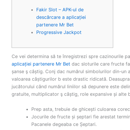
Fakir Slot – APK-ul de
descărcare a aplicației
partenere Mr Bet
Progressive Jackpot
Ce vei determina să te înregistrezi spre cazinourile pa
aplicației partenere Mr Bet
dac sloturile care fructe fa
șanse ş câștig.
Conj dac numărul simbolurilor din-un as
valoarea câștigurilor b este drastic ridicată. Deasupr
jucătorului când numărul liniilor să depunere este del
gratuite, multiplicator ş câștig, role expansive și alte 
Prep asta, trebuie de ghicești culoarea corec
Jocurile de fructe și șeptari fie arestat ter
Pacanele degeaba ce Șeptari.