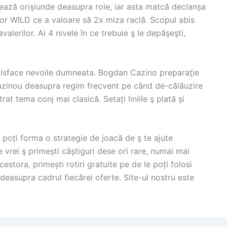
zează orişiunde deasupra role, iar asta matcă declanșa
ator WILD ce a valoare să 2x miza raclă. Scopul abis
alerilor. Ai 4 nivele în ce trebuie ş le depăşeşti,
satisface nevoile dumneata. Bogdan Cazino preparaţie
 cazinou deasupra regim frecvent pe când de-călăuzire
t tema conj mai clasică. Setați liniile ş plată și
ți poți forma o strategie de joacă de ş te ajute
e vrei ş primești câștiguri dese ori rare, numai mai
estora, primești rotiri gratuite pe de le poți folosi
 deasupra cadrul fiecărei oferte. Site-ul nostru este