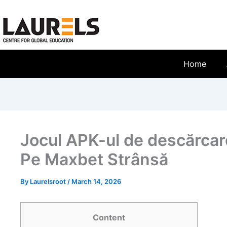
Home
Jocul APK-ul de descărcare
Pe Maxbet Strânsă
By
Laurelsroot
/
March 14, 2026
Content