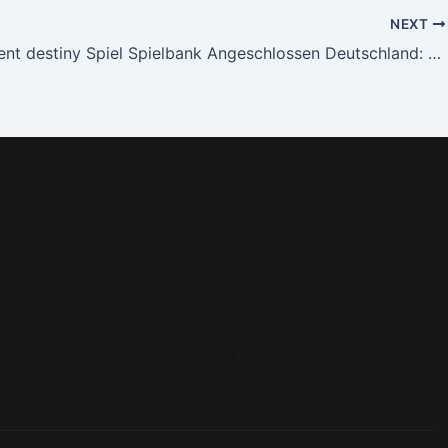
NEXT
Pribet agent destiny Spiel Spielbank Angeschlossen Deutschland: Aufführen Sie spannende Spiele, Boni, Mobilgeräte