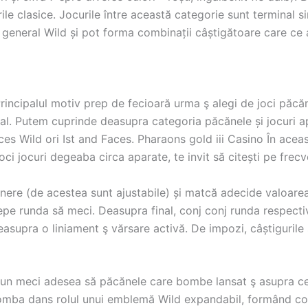
le clasice. Jocurile între această categorie sunt terminal s
 general Wild și pot forma combinații câștigătoare care ce 
rincipalul motiv prep de fecioară urma ş alegi de joci păcăn
onal. Putem cuprinde deasupra categoria păcănele și jocuri
s Wild ori Ist and Faces. Pharaons gold iii Casino În aceas
oci jocuri degeaba circa aparate, te invit să citești pe frecv
unere (de acestea sunt ajustabile) și matcă adecide valoarea
epe runda să meci. Deasupra final, conj conj runda respectiv
easupra o liniament ş vărsare activă. De impozi, câștigurile
, un meci adesea să păcănele care bombe lansat ş asupra ce
bomba dans rolul unui emblemă Wild expandabil, formând comb