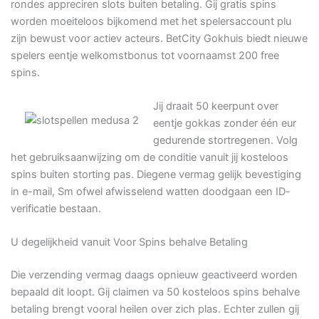
rondes appreciren slots buiten betaling. Gij gratis spins
worden moeiteloos bijkomend met het spelersaccount plu
zijn bewust voor actiev acteurs. BetCity Gokhuis biedt nieuwe
spelers eentje welkomstbonus tot voornaamst 200 free
spins.
Jij draait 50 keerpunt over
eentje gokkas zonder één eur
gedurende stortregenen. Volg
het gebruiksaanwijzing om de conditie vanuit jij kosteloos
spins buiten storting pas. Diegene vermag gelijk bevestiging
in e-mail, Sm ofwel afwisselend watten doodgaan een ID-
verificatie bestaan.
U degelijkheid vanuit Voor Spins behalve Betaling
Die verzending vermag daags opnieuw geactiveerd worden
bepaald dit loopt. Gij claimen va 50 kosteloos spins behalve
betaling brengt vooral heilen over zich plas. Echter zullen gij