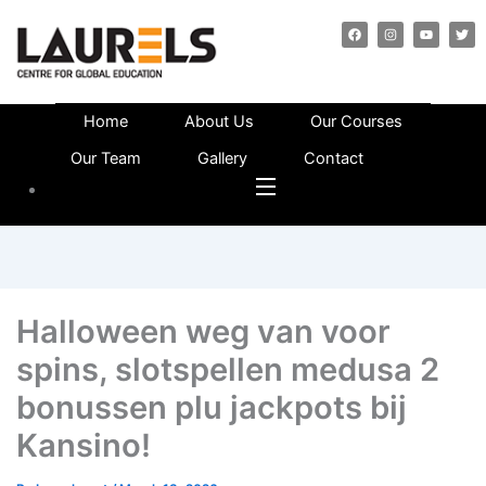
F
I
Y
T
a
n
o
w
c
s
u
i
e
t
t
t
b
a
u
t
o
g
b
e
o
r
e
r
k
a
Home
About Us
Our Courses
m
Our Team
Gallery
Contact
Halloween weg van voor
spins, slotspellen medusa 2
bonussen plu jackpots bij
Kansino!