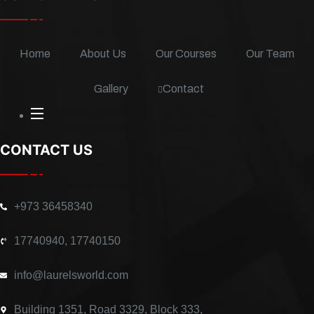
o
r
e
i
k
n
-
-
f
i
n
Home
About Us
Our Courses
Our Team
Contact
Gallery
CONTACT US
+973 36458340
17740940, 17740150
info@laurelsworld.com
Building 1351, Road 3329, Block 333,