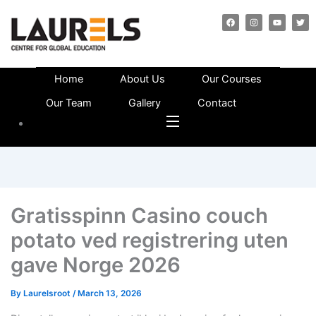
F
I
Y
T
a
n
o
w
c
s
u
i
e
t
t
t
b
a
u
t
o
g
b
e
o
r
e
r
k
a
Home
About Us
Our Courses
m
Our Team
Gallery
Contact
Gratisspinn Casino couch
potato ved registrering uten
gave Norge 2026
By
Laurelsroot
/
March 13, 2026