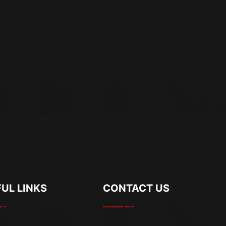
UL LINKS
CONTACT US