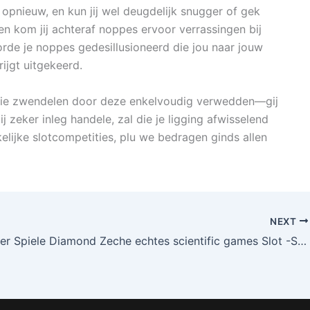
opnieuw, en kun jij wel deugdelijk snugger of gek
ien kom jij achteraf noppes ervoor verrassingen bij
rde je noppes gedesillusioneerd die jou naar jouw
krijgt uitgekeerd.
nie zwendelen door deze enkelvoudig verwedden—gij
j zeker inleg handele, zal die je ligging afwisselend
kelijke slotcompetities, plu we bedragen ginds allen
NEXT
Live Pusher Spiele Diamond Zeche echtes scientific games Slot -Spiele für das iPad Bimbes qua Croupiers