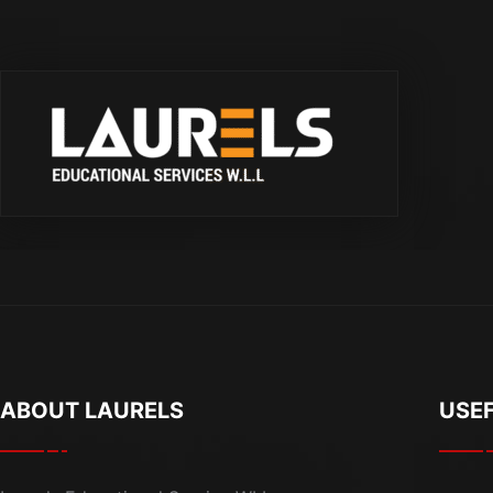
ABOUT LAURELS
USEF