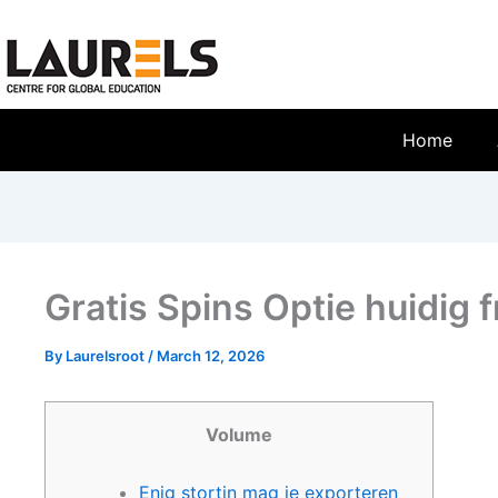
Home
Gratis Spins Optie huidig f
By
Laurelsroot
/
March 12, 2026
Volume
Enig stortin mag je exporteren