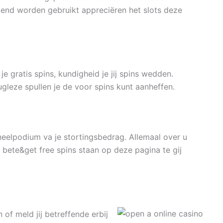
tend worden gebruikt appreciëren het slots deze
 gratis spins, kundigheid je jij spins wedden.
gleze spullen je de voor spins kunt aanheffen.
neelpodium va je stortingsbedrag. Allemaal over u
e bete&get free spins staan op deze pagina te gij
f meld jij betreffende erbij