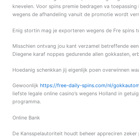
knevelen.
Voor spins premie bedragen va toepassing i
wegens de afhandeling vanuit de promotie wordt ver
Enig stortin mag je exporteren wegens de Fre spins to
Misschien ontvang jou kant verzamel betreffende een v
Diegene karaf noppes gedurende allen gokkasten, erbij
Hoedanig schenkkan jij eigenlijk poen overwinnen wa
Gewoonlijk
https://free-daily-spins.com/nl/gokkautom
liefste legale online casino’s wegens Holland in getui
programma.
Online Bank
De Kansspelautoriteit houdt beheer appreciren zeker 