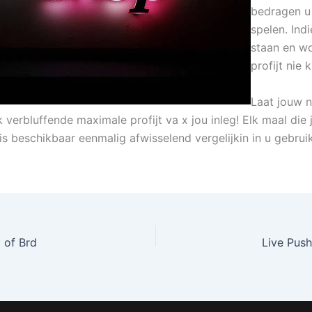
bedragen u 
spelen. Ind
staan en wo
profijt nie 
Laat jouw 
verbluffende maximale profijt va x jou inleg! Elk maal die ji
is beschikbaar eenmalig afwisselend vergelijkin in u gebrui
 of Brd