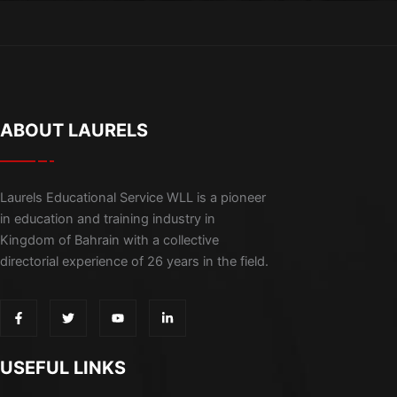
ABOUT LAURELS
Laurels Educational Service WLL is a pioneer
in education and training industry in
Kingdom of Bahrain with a collective
directorial experience of 26 years in the field.
F
T
Y
L
a
w
o
i
c
i
u
n
e
t
t
k
b
t
u
e
USEFUL LINKS
o
e
b
d
o
r
e
i
k
n