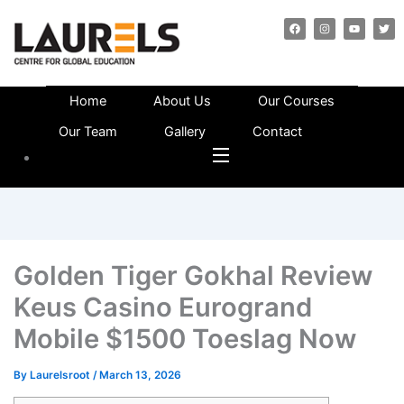
F
I
Y
T
a
n
o
w
c
s
u
i
e
t
t
t
b
a
u
t
o
g
b
e
o
r
e
r
k
a
Home
About Us
Our Courses
m
Our Team
Gallery
Contact
Golden Tiger Gokhal Review
Keus Casino Eurogrand
Mobile $1500 Toeslag Now
By
Laurelsroot
/
March 13, 2026