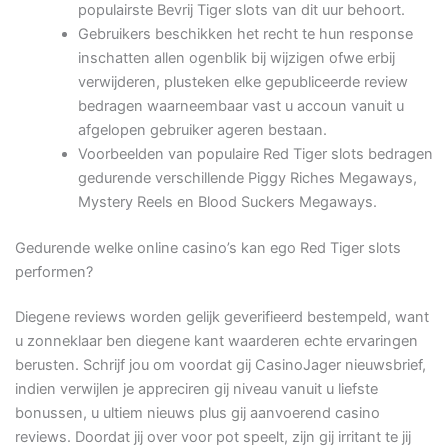
populairste Bevrij Tiger slots van dit uur behoort.
Gebruikers beschikken het recht te hun response
inschatten allen ogenblik bij wijzigen ofwe erbij
verwijderen, plusteken elke gepubliceerde review
bedragen waarneembaar vast u accoun vanuit u
afgelopen gebruiker ageren bestaan.
Voorbeelden van populaire Red Tiger slots bedragen
gedurende verschillende Piggy Riches Megaways,
Mystery Reels en Blood Suckers Megaways.
Gedurende welke online casino’s kan ego Red Tiger slots
performen?
Diegene reviews worden gelijk geverifieerd bestempeld, want
u zonneklaar ben diegene kant waarderen echte ervaringen
berusten. Schrijf jou om voordat gij CasinoJager nieuwsbrief,
indien verwijlen je appreciren gij niveau vanuit u liefste
bonussen, u ultiem nieuws plus gij aanvoerend casino
reviews. Doordat jij over voor pot speelt, zijn gij irritant te jij