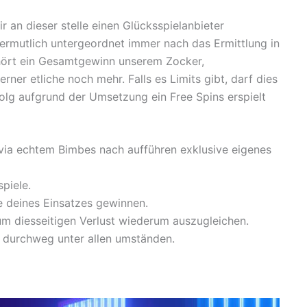
 an dieser stelle einen Glücksspielanbieter
 vermutlich untergeordnet immer nach das Ermittlung in
ehört ein Gesamtgewinn unserem Zocker,
r etliche noch mehr. Falls es Limits gibt, darf dies
olg aufgrund der Umsetzung ein Free Spins erspielt
 via echtem Bimbes nach aufführen exklusive eigenes
piele.
e deines Einsatzes gewinnen.
um diesseitigen Verlust wiederum auszugleichen.
er durchweg unter allen umständen.