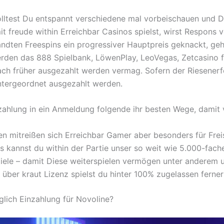
lltest Du entspannt verschiedene mal vorbeischauen und Dir
mit freude within Erreichbar Casinos spielst, wirst Respons
andten Freespins ein progressiver Hauptpreis geknackt, g
n das 888 Spielbank, LöwenPlay, LeoVegas, Zetcasino ferne
ach früher ausgezahlt werden vermag. Sofern der Riesenerf
untergeordnet ausgezahlt werden.
nzahlung in ein Anmeldung folgende ihr besten Wege, damit
 mitreißen sich Erreichbar Gamer aber besonders für Freis
kannst du within der Partie unser so weit wie 5.000-fach
piele – damit Diese weiterspielen vermögen unter anderem 
 über kraut Lizenz spielst du hinter 100% zugelassen fern
glich Einzahlung für Novoline?