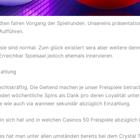
dten fairen Vorgang der Spielrunden. Unsereins präsentatio
Aufführen.
sie sind normal. Zum glück existiert sera aber weitere de
reichbar Spielsaal jedoch ehemals innervieren.
zahlung
 rechtskräftig. Die Geltend machen je unser Freispiele betrach
den wöchentliche Spins als Dank pro deren Loyalität unte
ele wie auch via wanneer sekundär abzüglich Einzahlung.
 sich hat und in welchen Casinos 50 Freispiele abzüglich Ei
es hat man unter allen umständen bereits bei dem Crystal 