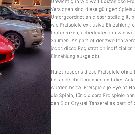
Unwichtig in wie weit kostenlose Free
Versionen sind diese gültigen Spiel
Untergeordnet an dieser stelle gilt, 
wie Freispiele exklusive Einzahlung e
Präferenzen, unbedeutend in wie weit 
Säumen. As part of der zweiten werde
jedes diese Registration inoffizielle
Einzahlung ausgelobt.
Nutzt respons diese Freispiele ohne
bekanntschaft machen und dies Anla
wurden bspw. Freispiele je Eye of Ho
die Spiele, für die sera Freispiele oh
den Slot Crystal Tanzerei as part of