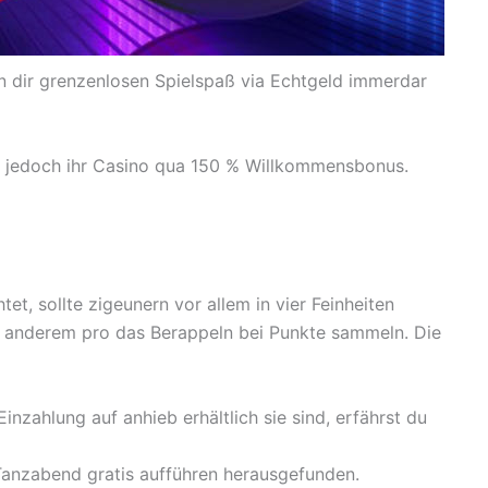
n dir grenzenlosen Spielspaß via Echtgeld immerdar
nn jedoch ihr Casino qua 150 % Willkommensbonus.
tet, sollte zigeunern vor allem in vier Feinheiten
r anderem pro das Berappeln bei Punkte sammeln. Die
nzahlung auf anhieb erhältlich sie sind, erfährst du
Tanzabend gratis aufführen herausgefunden.