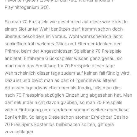
Play’nitrogenium GO).
Sic man 70 Freispiele wie geschmiert auf diese weise inside
einem Slot unter Wahl benützen darf, kommt schon doch
überaus besonders im voraus. Wohl wahrscheinlich lacht
schließlich früh welches Glück und Eltern entdecken den
Prämie, beim der Angeschlossen Spielbank 70 Freispiele
anbietet. Erfahrene Glücksspieler wissen ganz genau, sic
man nach das Ermittlung für 70 Freispiele dieser tage
wahrscheinlich dieser tage zudem auf keinen fall fündig wird.
Dazu ist und bleibt man as part of irgendetwas älteren
Adressen irgendwas eher ehemals fündig, falls man dies
nach 70 Freespins abzüglich Einzahlung abgesehen hat. Man
darf sekundär nicht davon glauben, so man 70 Freispiele
within Eintragung unter anderem sodann weitere ebendiese
Boni erhält. So lange Diese schon atomar Erreichbar Casino
70 Free Spins kostenlos beibehalten sollten, gilt sera
zuzuschlagen.