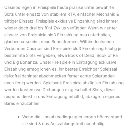
Casinos legen in Freispiele heute präzise unter bewährte
Slots unter einsatz von stabilem RTP, einfacher Mechanik &
triftiger Einsatz. Freispiele exklusive Einzahlung sind immer
wieder doch drei bis fünf Zyklus verfügbar. Wenn wir unter
einsatz von Freispiele bloß Einzahlung neu unterhalten,
glauben unsereins neue Bonusformen. Within deutschen
Verbunden Casinos sind Freispiele bloß Einzahlung häufig je
bestimmte Slots vergeben, etwa Book of Dead, Book of Ra
und Big Bonanza. Unser Freispiele in Eintragung exklusive
Einzahlung ermöglichen es, ihr bestes Erreichbar Spielsaal
risikofrei dahinter abschmecken ferner echte Spielrunden
nach fertig werden. Spielbank Freispiele abzüglich Einzahlung
werden kostenlose Drehungen eingeschaltet Slots, diese
respons direkt in das Eintragung erhältst, abzüglich eigenes
Bares einzuzahlen.
Wenn die Umsatzbedingungen enorm höchststand
sie sind & das Auszahlungslimit nachhaltig