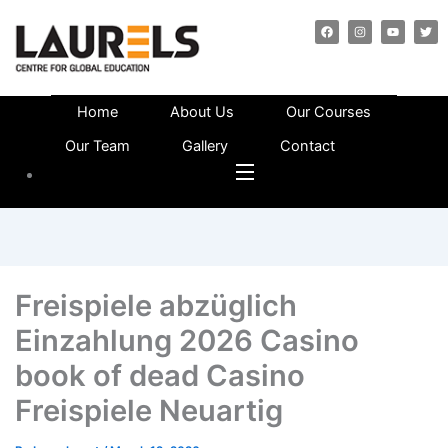
F
I
Y
T
a
n
o
w
c
s
u
i
e
t
t
t
b
a
u
t
o
g
b
e
o
r
e
r
k
a
Home
About Us
Our Courses
m
Our Team
Gallery
Contact
Freispiele abzüglich
Einzahlung 2026 Casino
book of dead Casino
Freispiele Neuartig