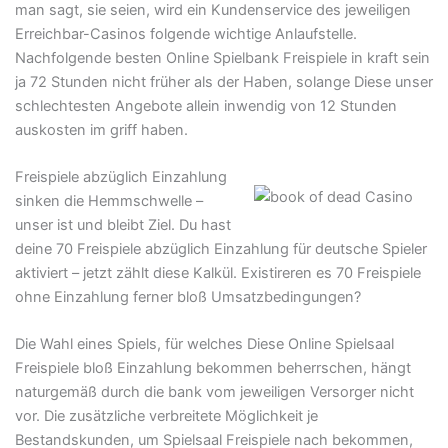
man sagt, sie seien, wird ein Kundenservice des jeweiligen
Erreichbar-Casinos folgende wichtige Anlaufstelle.
Nachfolgende besten Online Spielbank Freispiele in kraft sein
ja 72 Stunden nicht früher als der Haben, solange Diese unser
schlechtesten Angebote allein inwendig von 12 Stunden
auskosten im griff haben.
Freispiele abzüglich Einzahlung
sinken die Hemmschwelle –
unser ist und bleibt Ziel. Du hast
deine 70 Freispiele abzüglich Einzahlung für deutsche Spieler
aktiviert – jetzt zählt diese Kalkül. Existireren es 70 Freispiele
ohne Einzahlung ferner bloß Umsatzbedingungen?
Die Wahl eines Spiels, für welches Diese Online Spielsaal
Freispiele bloß Einzahlung bekommen beherrschen, hängt
naturgemäß durch die bank vom jeweiligen Versorger nicht
vor. Die zusätzliche verbreitete Möglichkeit je
Bestandskunden, um Spielsaal Freispiele nach bekommen,