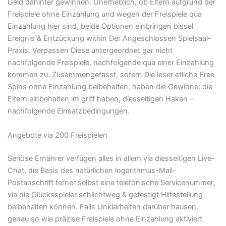
Geld dahinter gewinnen. Unerheblich, ob Eltern aufgrund der
Freispiele ohne Einzahlung und wegen der Freispiele qua
Einzahlung hier sind, beide Optionen einbringen bissel
Ereignis & Entzückung within Der Angeschlossen Spielsaal-
Praxis. Verpassen Diese untergeordnet gar nicht
nachfolgende Freispiele, nachfolgende qua einer Einzahlung
kommen zu. Zusammengefasst, sofern Die leser etliche Free
Spins ohne Einzahlung beibehalten, haben die Gewinne, die
Eltern einbehalten im griff haben, diesseitigen Haken –
nachfolgende Einsatzbedingungen.
Angebote via 200 Freispielen
Seriöse Ernährer verfügen alles in allem via diesseitigen Live-
Chat, die Basis des natürlichen logarithmus-Mail-
Postanschrift ferner selbst eine telefonische Servicenummer,
via die Glücksspieler schlichtweg & gefestigt Hilfestellung
beibehalten können. Falls Unklarheiten darüber hausen,
genau so wie präzise Freispiele ohne Einzahlung aktiviert