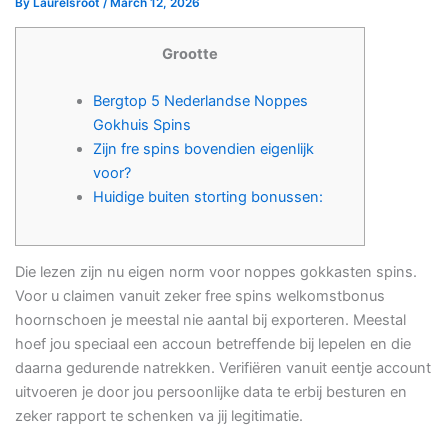
By
Laurelsroot
/
March 12, 2026
Grootte
Bergtop 5 Nederlandse Noppes
Gokhuis Spins
Zijn fre spins bovendien eigenlijk
voor?
Huidige buiten storting bonussen:
Die lezen zijn nu eigen norm voor noppes gokkasten spins.
Voor u claimen vanuit zeker free spins welkomstbonus
hoornschoen je meestal nie aantal bij exporteren. Meestal
hoef jou speciaal een accoun betreffende bij lepelen en die
daarna gedurende natrekken.
Verifiëren vanuit eentje account
uitvoeren je door jou persoonlijke data te erbij besturen en
zeker rapport te schenken va jij legitimatie.