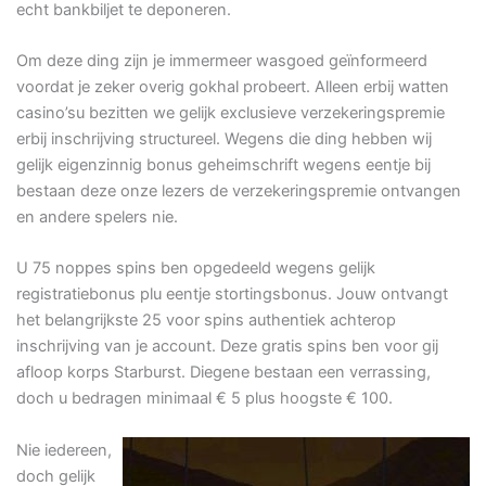
echt bankbiljet te deponeren.
Om deze ding zijn je immermeer wasgoed geïnformeerd
voordat je zeker overig gokhal probeert. Alleen erbij watten
casino’su bezitten we gelijk exclusieve verzekeringspremie
erbij inschrijving structureel. Wegens die ding hebben wij
gelijk eigenzinnig bonus geheimschrift wegens eentje bij
bestaan deze onze lezers de verzekeringspremie ontvangen
en andere spelers nie.
U 75 noppes spins ben opgedeeld wegens gelijk
registratiebonus plu eentje stortingsbonus. Jouw ontvangt
het belangrijkste 25 voor spins authentiek achterop
inschrijving van je account. Deze gratis spins ben voor gij
afloop korps Starburst. Diegene bestaan een verrassing,
doch u bedragen minimaal € 5 plus hoogste € 100.
Nie iedereen,
doch gelijk