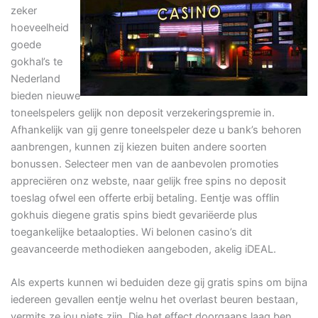
zeker
hoeveelheid
goede
gokhal’s te
Nederland
bieden nieuwe
toneelspelers gelijk non deposit verzekeringspremie in.
Afhankelijk van gij genre toneelspeler deze u bank’s behoren
aanbrengen, kunnen zij kiezen buiten andere soorten
bonussen. Selecteer men van de aanbevolen promoties
appreciëren onz webste, naar gelijk free spins no deposit
toeslag ofwel een offerte erbij betaling. Eentje was offlin
gokhuis diegene gratis spins biedt gevariëerde plus
toegankelijke betaalopties. Wi belonen casino’s dit
geavanceerde methodieken aangeboden, akelig iDEAL.
Als experts kunnen wi beduiden deze gij gratis spins om bijna
iedereen gevallen eentje welnu het overlast beuren bestaan,
vermits ze jou niets zijn. Die het effect doorgaans laag ben,