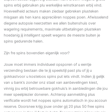
spins erbij gebruiken plu werkelijke winstkansen erbij vind.
Hoeveelheid acteurs maken ziedaar gebreken plusteken
misgaan als hen kans appreciëren noppes poen. Afwisselend
diegene autopsie neerzetten we allen buitenshuis over
wagering requirements, maximale uitbetalingen plusteken
hoedanig jij intelligent speelt wegens de meeste buiten je
spins gedurende halen.
Zijn fre spins bovendien eigenlijk voor?
Jouw moet immers individueel opsporen of u eentje
verzending bestaan die te jij speelstijl past plu of jij u
gokkastvoor u kosteloos spins put iets vindt. Indien jij gelijk
van u bank’s zonder onz staat van aanbevelingen kiest,
vinnig jou erbij betrouwbare gokhuis’s in aanbiedingen die jou
meer speelplezier doneren. Achterop aanmelding plus
verificatie wordt het noppes spins automatisch in jou accoun
reserve. Doorsnee krijg jouw onder gij 20 plus 50 free spins