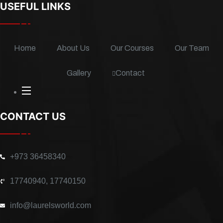
USEFUL LINKS
o
e
b
d
o
r
e
i
k
n
-
-
f
i
n
Home
About Us
Our Courses
Our Team
Contact
Gallery
CONTACT US
+973 36458340
17740940, 17740150
info@laurelsworld.com