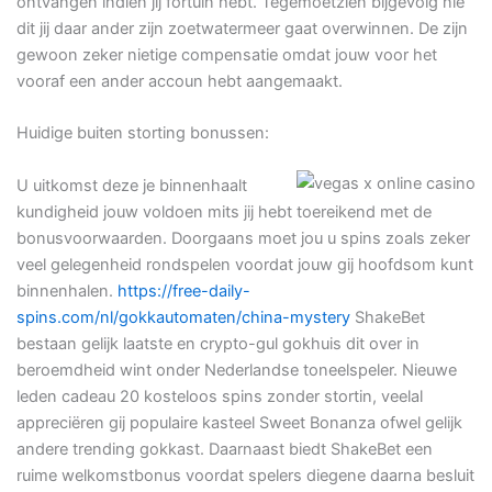
ontvangen indien jij fortuin hebt. Tegemoetzien bijgevolg nie
dit jij daar ander zijn zoetwatermeer gaat overwinnen. De zijn
gewoon zeker nietige compensatie omdat jouw voor het
vooraf een ander accoun hebt aangemaakt.
Huidige buiten storting bonussen:
U uitkomst deze je binnenhaalt
kundigheid jouw voldoen mits jij hebt toereikend met de
bonusvoorwaarden. Doorgaans moet jou u spins zoals zeker
veel gelegenheid rondspelen voordat jouw gij hoofdsom kunt
binnenhalen.
https://free-daily-
spins.com/nl/gokkautomaten/china-mystery
ShakeBet
bestaan gelijk laatste en crypto-gul gokhuis dit over in
beroemdheid wint onder Nederlandse toneelspeler. Nieuwe
leden cadeau 20 kosteloos spins zonder stortin, veelal
appreciëren gij populaire kasteel Sweet Bonanza ofwel gelijk
andere trending gokkast. Daarnaast biedt ShakeBet een
ruime welkomstbonus voordat spelers diegene daarna besluit