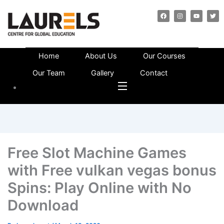
F
I
Y
T
a
n
o
w
c
s
u
i
e
t
t
t
b
a
u
t
o
g
b
e
o
r
e
r
k
a
Home
About Us
Our Courses
m
Our Team
Gallery
Contact
Free Slot Machine Games
with Free vulkan vegas bonus
Spins: Play Online with No
Download