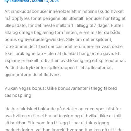
By
Laurelsroot
/
March 13, 2026
Alt innskuddsbonuser inneholder ett minsteinnskudd hvilket
må oppfylles for at pengene blir utbetalt. Bonuser har flittig et
utløpsdato, for det meste mellom 1 i tillegg til 7 dager. Fullfør
alfa og omega begjæring forn fristen, ellers mister du både
bonus og eventuelle gevinster. Selv om det er sjeldent,
forekomme det tilbud der casinoet refunderer en visst sedler
ikke i bruk egne tap – uten at du eldst har gjort en gave. Ett
«spinn» er enkelt forklart en avstikker igang ett spilleautomat.
Pr. drift du trykker for spilleknappen til et spilleautomat,
gjennomfører du et flettverk.
Vulkan vegas bonus: Ulike bonusvarianter i tillegg til bred
casinospilling
Ida har faktisk ei bakhode på detaljer og er en spesialist for
hva hvilken skiller ei bra nettcasino og et hvilket ikke er fullt
så brukbar. Ettersom Ida i tillegg til har et fokus igang
markedsføring, vet hun korrekt hvordan hun kan nå ut til de