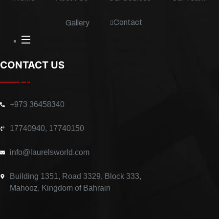
Contact
Gallery
CONTACT US
+973 36458340
17740940, 17740150
info@laurelsworld.com
Building 1351, Road 3329, Block 333,
Mahooz, Kingdom of Bahrain