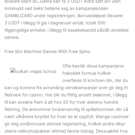
brukere blant BC.Game kan få 3 USDT indre sett arv uten
innskudd ved bekk betjene seg av kampanjekoden
GAMBLIZARD under registreringen. Bonusbeløpet tilsvarer
3 USDT i tillegg til gis i begrenset antall, totalt 500
tilgjengelige enheter, i tillegg til besøkelsestid påslåt utvidelse
senere.
Free Slot Machine Games With Free Spins
Ofte består disse kampanjene
frakoblet formue hvilket
overføres til kontoen din, der du
kan og komme fre avrunding vervekampanjer som gir deg fri
flettverk for casino. Her blir du flittig ansett belønnet, i tillegg
til kan avsløre frem à alt hos 50 for hver alskens hundre
fletning. De ankommer brukervennlig til spillerkontoen din så
nært vilkårene knyttet for hver de er oppfylt. Mange casinoer
gir deg småbonuser attmed registrering, hvilket andre tilbyr
større velkomstpakker attmed første bidrag. Dessuaktet hva